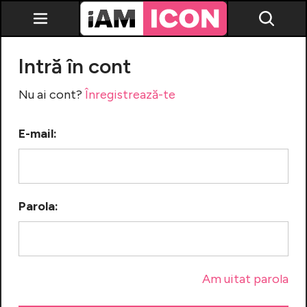
Intră în cont
Nu ai cont?
Înregistrează-te
E-mail:
Vedete
Breaking news
Evenimente
Parola:
Emisiuni TV
Horoscop
Lifestyle
Am uitat parola