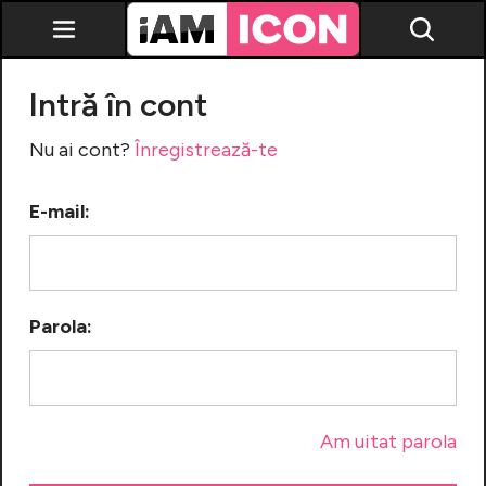
Intră în cont
Nu ai cont?
Înregistrează-te
E-mail:
Vedete
Breaking news
Evenimente
Parola:
Emisiuni TV
Horoscop
Lifestyle
Am uitat parola