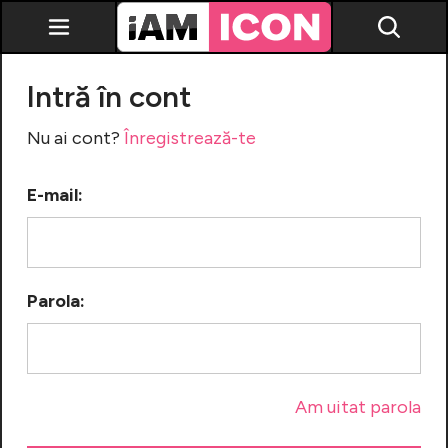
Intră în cont
Nu ai cont?
Înregistrează-te
E-mail:
Vedete
Breaking news
Evenimente
Parola:
Emisiuni TV
Horoscop
Lifestyle
Am uitat parola