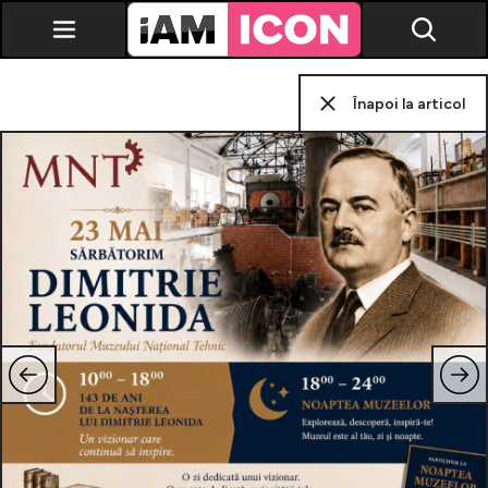
Înapoi la articol
Vedete
Breaking news
Evenimente
Emisiuni TV
Horoscop
Lifestyle