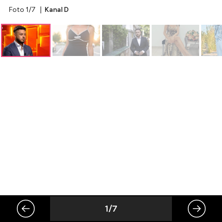
Foto 1/7 |
Kanal D
Celebrități
Breaking News
Intră în cont
Creează cont
1/7