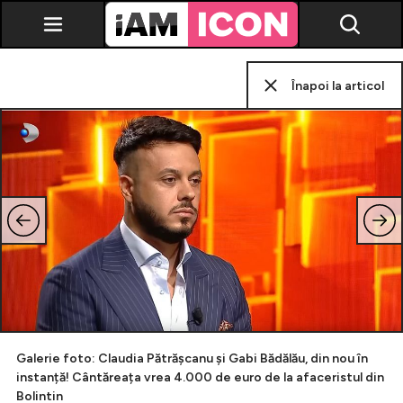
Înapoi la articol
Vedete
Breaking news
Evenimente
Emisiuni TV
Horoscop
Lifestyle
Galerie foto: Claudia Pătrășcanu și Gabi Bădălău, din nou în
instanță! Cântăreața vrea 4.000 de euro de la afaceristul din
Bolintin