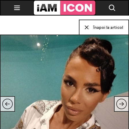
Înapoi la articol
Vedete
Breaking news
Evenimente
Emisiuni TV
Horoscop
Lifestyle