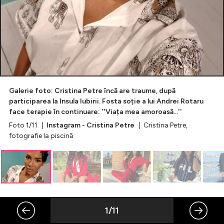
Celebrități
Breaking News
Galerie foto: Cristina Petre încă are traume, după
participarea la Insula Iubirii. Fosta soție a lui Andrei Rotaru
face terapie în continuare: ''Viața mea amoroasă...''
Foto 1/11 |
Instagram - Cristina Petre
| Cristina Petre,
fotografie la piscină
Intră în cont
Creează cont
1/11