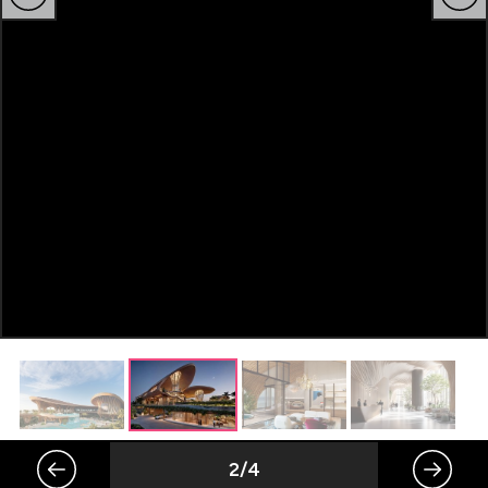
Celebrități
Breaking News
Intră în cont
Creează cont
2/4