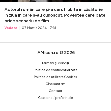
Actorul român care și-a cerut iubita în căsătorie
Celebrități
în ziua în care s-au cunoscut. Povestea care bate
orice scenariu de film
Breaking News
Vedete
| 07 Martie 2024, 17:31
iAMicon.ro © 2026
Termeni şi condiţii
Politica de confidentialitate
Politica de utilizare Cookies
Intră în cont
Cine suntem
Creează cont
Contact
Gestionați preferințele