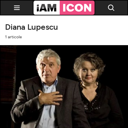
Diana Lupescu
1 articole
Vedete
Breaking news
Evenimente
Emisiuni TV
Horoscop
Lifestyle