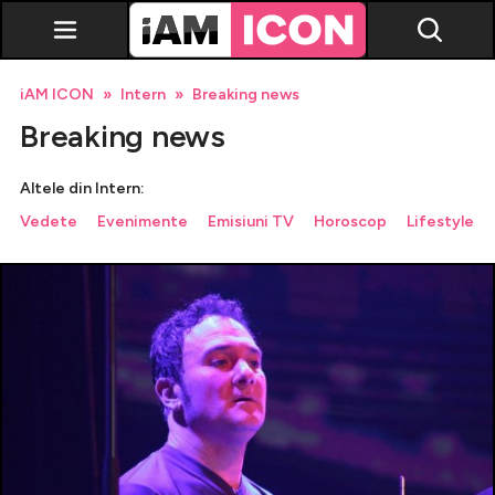
iAM ICON
Intern
Breaking news
Breaking news
Altele din Intern:
Vedete
Evenimente
Emisiuni TV
Horoscop
Lifestyle
Vedete
Breaking news
Evenimente
Emisiuni TV
Horoscop
Lifestyle