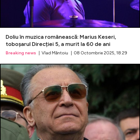
Celebrități
Breaking News
Doliu în muzica românească: Marius Keseri,
toboșarul Direcției 5, a murit la 60 de ani
Breaking news
| Vlad Măntoiu | 08 Octombrie 2025, 18:29
Intră în cont
Creează cont