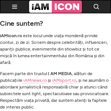
Cine suntem?
iAMicon.ro
este locul unde viața mondenă prinde
contur, zi de zi. Scriem despre celebrități, influenceri,
apariții publice, evenimente din showbiz și tot ce
Vedete
mișcă în lumea entertainmentului din România și din
Breaking news
afară.
Evenimente
Facem parte din trustul
I AM MEDIA
, alături de
publicațiile
iAMnews.ro
Emisiuni TV
și
iAMsport.ro
, și ne asumăm o
abordare jurnalistică responsabilă chiar și atunci când
Horoscop
subiectele sunt light, spectaculoase sau provocatoare.
Lifestyle
Respectăm viața privată, dar suntem atenți la faptele
de interes public.