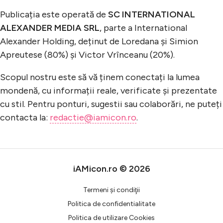
Publicația este operată de
SC INTERNATIONAL
ALEXANDER MEDIA SRL
, parte a International
Celebrități
Alexander Holding, deținut de Loredana și Simion
Breaking News
Apreutese (80%) și Victor Vrînceanu (20%).
Scopul nostru este să vă ținem conectați la lumea
mondenă, cu informații reale, verificate și prezentate
cu stil. Pentru ponturi, sugestii sau colaborări, ne puteți
contacta la:
redactie@iamicon.ro
.
Intră în cont
iAMicon.ro © 2026
Creează cont
Termeni şi condiţii
Politica de confidentialitate
Politica de utilizare Cookies