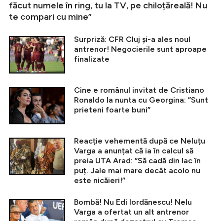
făcut numele în ring, tu la TV, pe chiloțăreală! Nu
te compari cu mine”
Surpriză: CFR Cluj și-a ales noul
antrenor! Negocierile sunt aproape
finalizate
Cine e românul invitat de Cristiano
Ronaldo la nunta cu Georgina: ”Sunt
prieteni foarte buni”
Reacție vehementă după ce Neluțu
Varga a anunțat că ia în calcul să
preia UTA Arad: ”Să cadă din lac în
puț. Jale mai mare decât acolo nu
este nicăieri!”
Bombă! Nu Edi Iordănescu! Nelu
Varga a ofertat un alt antrenor