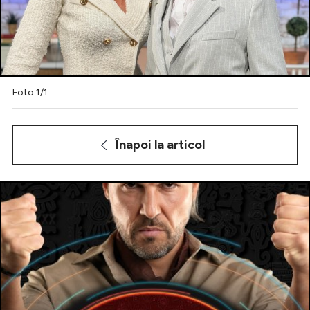
Celebrități
Breaking News
Foto 1/1
Înapoi la articol
Intră în cont
Creează cont