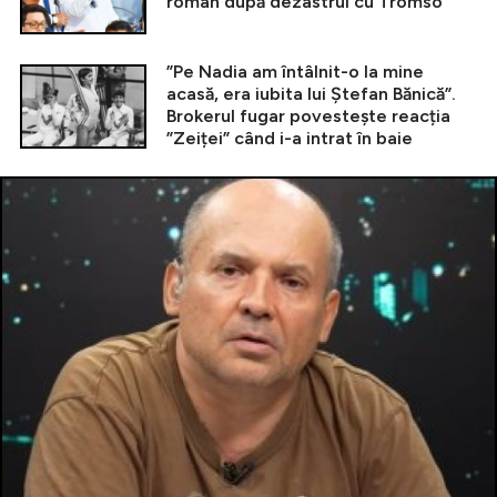
român după dezastrul cu Tromso
”Pe Nadia am întâlnit-o la mine
acasă, era iubita lui Ștefan Bănică”.
Brokerul fugar povestește reacția
”Zeiței” când i-a intrat în baie