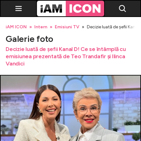
iAM ICON
Intern
Emisiuni TV
Decizie luată de șefii Kana
Galerie foto
Decizie luată de șefii Kanal D! Ce se întâmplă cu
emisiunea prezentată de Teo Trandafir și Ilinca
Vandici
Vedete
Breaking news
Evenimente
Emisiuni TV
Horoscop
Lifestyle