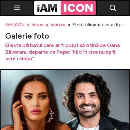
iAM ICON
Intern
Vedete
El este bărbatul care ar fi putut
Galerie foto
El este bărbatul care ar fi putut să o țină pe Oana
Zăvoranu departe de Pepe: ”Nici în vise nu aș fi
avut relația”
Vedete
Breaking news
Evenimente
Emisiuni TV
Horoscop
Lifestyle