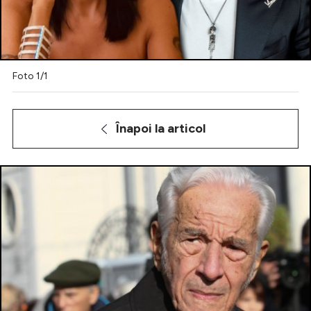
Celebrități
Breaking News
Foto 1/1
Înapoi la articol
Intră în cont
Creează cont