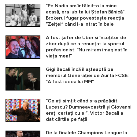
”Pe Nadia am întâlnit-o la mine
acasă, era iubita lui Ștefan Bănică”.
Brokerul fugar povestește reacția
”Zeiței” când i-a intrat în baie
A fost șofer de Uber și însoțitor de
zbor după ce a renunțat la sportul
profesionist: ”Nu mi-am imaginat în
viața mea!”
Gigi Becali încă îl așteaptă pe
membrul Generației de Aur la FCSB:
”A fost ideea lui MM”
”Ce ați simțit când s-a prăpădit
Lucescu? Dumneavoastră și Giovanni
erați certați cu el”. Victor Becali a
dat cărțile pe față
De la finalele Champions League la