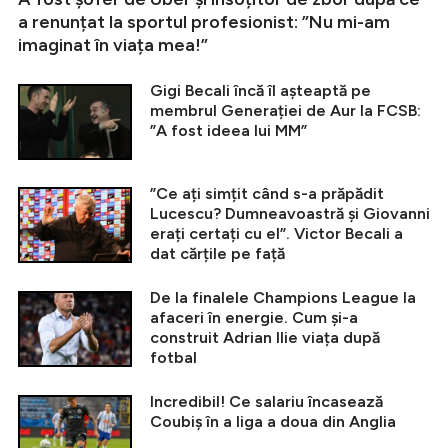
a renunțat la sportul profesionist: ”Nu mi-am
imaginat în viața mea!”
Gigi Becali încă îl așteaptă pe
membrul Generației de Aur la FCSB:
”A fost ideea lui MM”
”Ce ați simțit când s-a prăpădit
Lucescu? Dumneavoastră și Giovanni
erați certați cu el”. Victor Becali a
dat cărțile pe față
De la finalele Champions League la
afaceri în energie. Cum și-a
construit Adrian Ilie viața după
fotbal
Incredibil! Ce salariu încasează
Coubiș în a liga a doua din Anglia