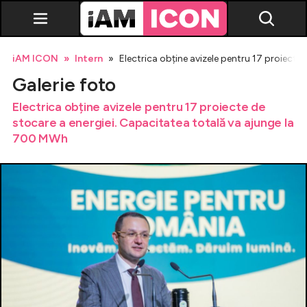
iAM ICON
Intern
Electrica obține avizele pentru 17 proiect
Galerie foto
Electrica obține avizele pentru 17 proiecte de
stocare a energiei. Capacitatea totală va ajunge la
700 MWh
Vedete
Breaking news
Evenimente
Emisiuni TV
Horoscop
Lifestyle