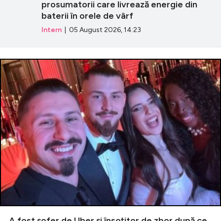
prosumatorii care livrează energie din
baterii în orele de vârf
Intern
| 05 August 2026, 14:23
A fost șofer de Uber și însoțitor de zbor după ce