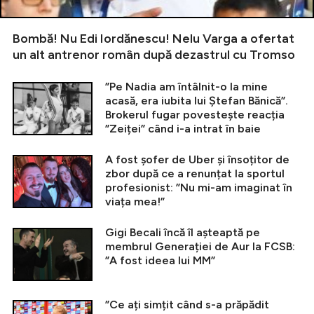
Bombă! Nu Edi Iordănescu! Nelu Varga a ofertat
un alt antrenor român după dezastrul cu Tromso
”Pe Nadia am întâlnit-o la mine
acasă, era iubita lui Ștefan Bănică”.
Brokerul fugar povestește reacția
”Zeiței” când i-a intrat în baie
A fost șofer de Uber și însoțitor de
zbor după ce a renunțat la sportul
profesionist: ”Nu mi-am imaginat în
viața mea!”
Gigi Becali încă îl așteaptă pe
membrul Generației de Aur la FCSB:
”A fost ideea lui MM”
”Ce ați simțit când s-a prăpădit