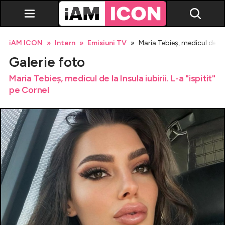
iAM ICON
Intern
Emisiuni TV
Maria Tebieş, medicul de la I
Galerie foto
Maria Tebieş, medicul de la Insula iubirii. L-a "ispitit"
pe Cornel
Vedete
Breaking news
Evenimente
Emisiuni TV
Horoscop
Lifestyle