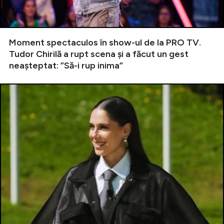
Moment spectaculos în show-ul de la PRO TV.
Tudor Chirilă a rupt scena și a făcut un gest
neașteptat: ”Să-i rup inima”