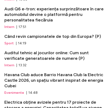
Audi Q6 e-tron: experiența surprinzătoare în care
automobilul devine o platformă pentru
personalitatea fiecăruia
Intern
| 17:51
Când revin campionatele de top din Europa? (P)
Sport
| 14:19
Auditul tehnic al jocurilor online: Cum sunt
verificate generatoarele de numere (P)
Intern
| 13:32
Havana Club aduce Barrio Havana Club la Electric
Castle 2026, un spațiu vibrant inspirat de energia
Cubei
Evenimente
| 14:48
Electrica obține avizele pentru 17 proiecte de
stocare a energiei. Capacitatea totală va ajunge