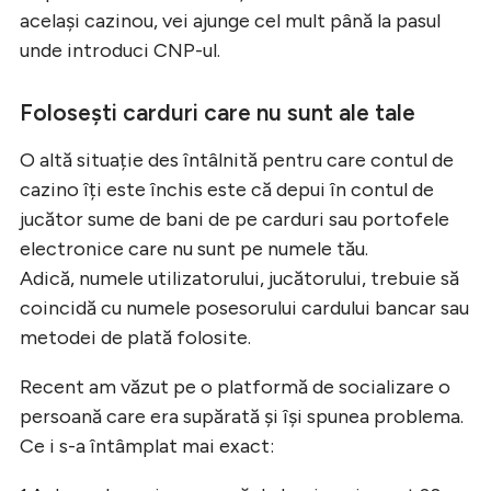
același cazinou, vei ajunge cel mult până la pasul
unde introduci CNP-ul.
Folosești carduri care nu sunt ale tale
O altă situație des întâlnită pentru care contul de
cazino îți este închis este că depui în contul de
jucător sume de bani de pe carduri sau portofele
electronice care nu sunt pe numele tău.
Adică, numele utilizatorului, jucătorului, trebuie să
coincidă cu numele posesorului cardului bancar sau
metodei de plată folosite.
Recent am văzut pe o platformă de socializare o
persoană care era supărată și își spunea problema.
Ce i s-a întâmplat mai exact: