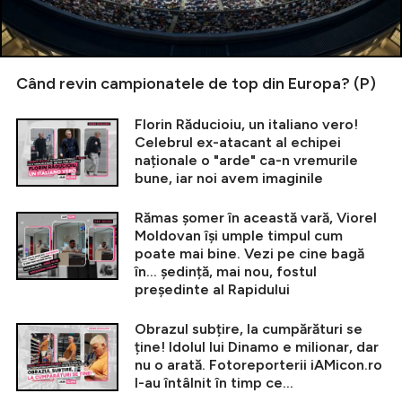
Când revin campionatele de top din Europa? (P)
Florin Răducioiu, un italiano vero!
Celebrul ex-atacant al echipei
naționale o "arde" ca-n vremurile
bune, iar noi avem imaginile
Rămas șomer în această vară, Viorel
Moldovan își umple timpul cum
poate mai bine. Vezi pe cine bagă
în... ședință, mai nou, fostul
președinte al Rapidului
Obrazul subțire, la cumpărături se
ține! Idolul lui Dinamo e milionar, dar
nu o arată. Fotoreporterii iAMicon.ro
l-au întâlnit în timp ce...