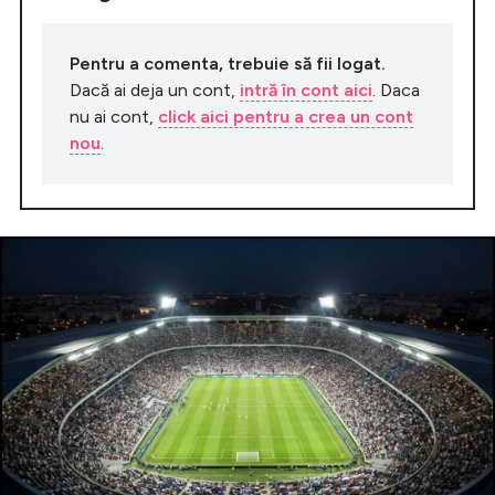
Pentru a comenta, trebuie să fii logat.
Dacă ai deja un cont,
intră în cont aici
. Daca
nu ai cont,
click aici pentru a crea un cont
nou
.