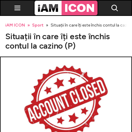
iAM ICON
Sport
Situații în care îți este închis contul la cazin
Situații în care îți este închis
contul la cazino (P)
Vedete
Breaking news
Evenimente
Emisiuni TV
Horoscop
Lifestyle