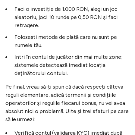
Faci o investiție de 1.000 RON, alegi un joc
aleatoriu, joci 10 runde pe 0,50 RON și faci
retragere.
Folosești metode de plată care nu sunt pe
numele tău.
Intri în contul de jucător din mai multe zone;
sistemele detectează imediat locația
deținătorului contului.
Pe final, vreau să-ți spun că dacă respecți câteva
reguli elementare, adică termenii și condițiile
operatorilor și regulile fiecarui bonus, nu vei avea
absolut nici o problemă. Uite și trei sfaturi pe care
să le urmezi:
Verifică contul (validarea KYC) imediat după