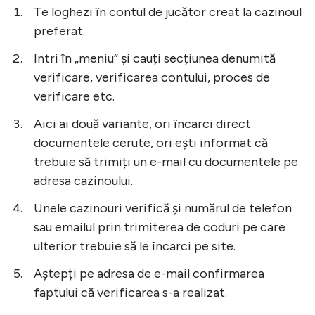
Te loghezi în contul de jucător creat la cazinoul
preferat.
Intri în „meniu” și cauți secțiunea denumită
verificare, verificarea contului, proces de
verificare etc.
Aici ai două variante, ori încarci direct
documentele cerute, ori ești informat că
trebuie să trimiți un e-mail cu documentele pe
adresa cazinoului.
Unele cazinouri verifică și numărul de telefon
sau emailul prin trimiterea de coduri pe care
ulterior trebuie să le încarci pe site.
Aștepți pe adresa de e-mail confirmarea
faptului că verificarea s-a realizat.