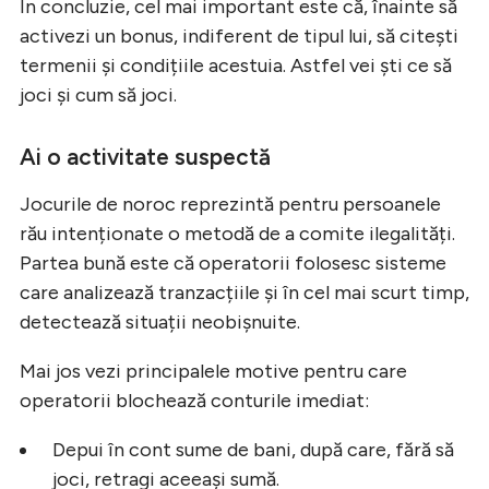
În concluzie, cel mai important este că, înainte să
activezi un bonus, indiferent de tipul lui, să citești
termenii și condițiile acestuia. Astfel vei ști ce să
joci și cum să joci.
Ai o activitate suspectă
Jocurile de noroc reprezintă pentru persoanele
rău intenționate o metodă de a comite ilegalități.
Partea bună este că operatorii folosesc sisteme
care analizează tranzacțiile și în cel mai scurt timp,
detectează situații neobișnuite.
Mai jos vezi principalele motive pentru care
operatorii blochează conturile imediat:
Depui în cont sume de bani, după care, fără să
joci, retragi aceeași sumă.