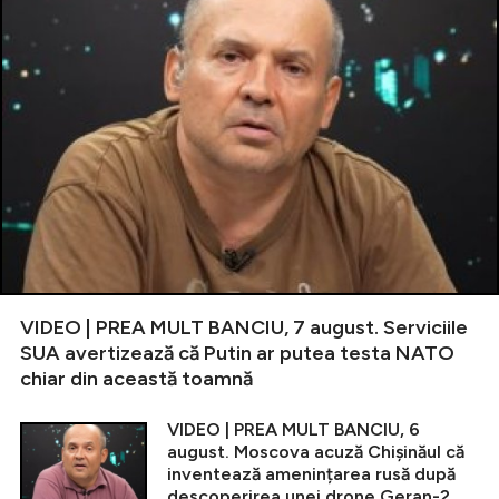
VIDEO | PREA MULT BANCIU, 7 august. Serviciile
SUA avertizează că Putin ar putea testa NATO
chiar din această toamnă
VIDEO | PREA MULT BANCIU, 6
august. Moscova acuză Chișinăul că
inventează amenințarea rusă după
descoperirea unei drone Geran-2