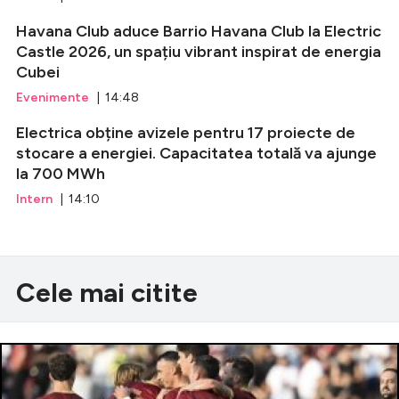
Havana Club aduce Barrio Havana Club la Electric
Castle 2026, un spațiu vibrant inspirat de energia
Cubei
Evenimente
| 14:48
Electrica obține avizele pentru 17 proiecte de
stocare a energiei. Capacitatea totală va ajunge
la 700 MWh
Intern
| 14:10
Cele mai citite