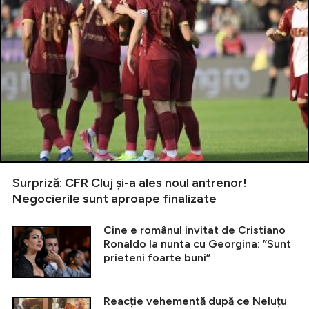
Surpriză: CFR Cluj și-a ales noul antrenor!
Negocierile sunt aproape finalizate
Cine e românul invitat de Cristiano
Ronaldo la nunta cu Georgina: ”Sunt
prieteni foarte buni”
Reacție vehementă după ce Neluțu