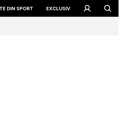
TE DIN SPORT
EXCLUSIV
rins "în acțiune" pe milionar, la mall. "Regele mobilei" nu