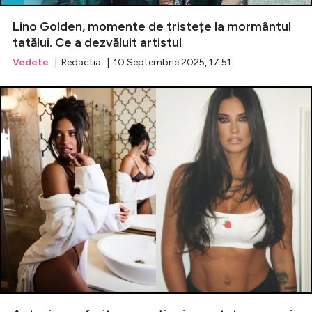
Lino Golden, momente de tristețe la mormântul
Celebrități
tatălui. Ce a dezvăluit artistul
Vedete
| Redactia | 10 Septembrie 2025, 17:51
Breaking News
Intră în cont
Creează cont