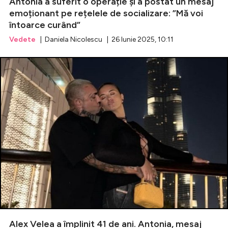
Antonia a suferit o operație și a postat un mesaj
emoționant pe rețelele de socializare: ”Mă voi
întoarce curând”
Vedete
| Daniela Nicolescu | 26 Iunie 2025, 10:11
Alex Velea a împlinit 41 de ani. Antonia, mesaj