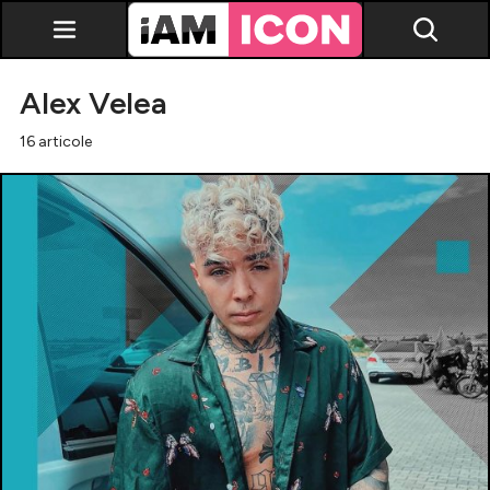
Alex Velea
16 articole
Vedete
Breaking news
Evenimente
Emisiuni TV
Horoscop
Lifestyle