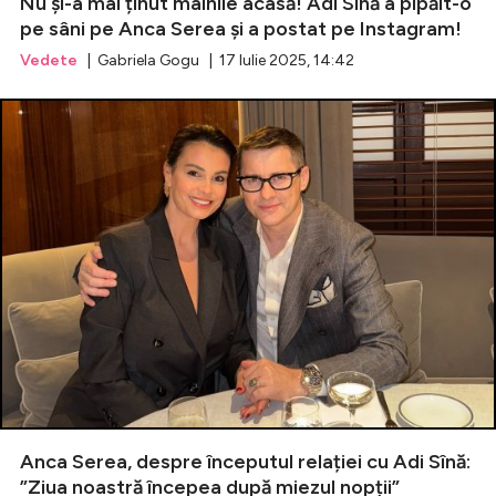
Nu și-a mai ținut mâinile acasă! Adi Sînă a pipăit-o
pe sâni pe Anca Serea și a postat pe Instagram!
Vedete
| Gabriela Gogu | 17 Iulie 2025, 14:42
Anca Serea, despre începutul relației cu Adi Sînă:
”Ziua noastră începea după miezul nopții”