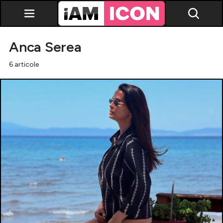
Anca Serea
6 articole
Vedete
Breaking news
Evenimente
Emisiuni TV
Horoscop
Lifestyle