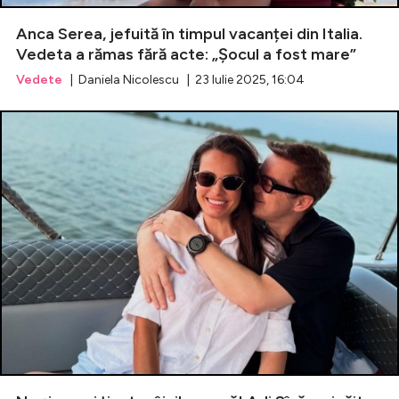
Anca Serea, jefuită în timpul vacanței din Italia.
Celebrități
Vedeta a rămas fără acte: „Șocul a fost mare”
Vedete
| Daniela Nicolescu | 23 Iulie 2025, 16:04
Breaking News
Intră în cont
Creează cont