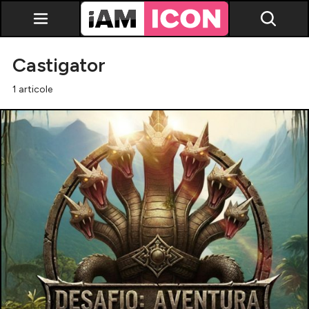
Castigator
1 articole
Vedete
Breaking news
Evenimente
Emisiuni TV
Horoscop
Lifestyle