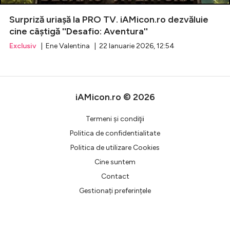
Surpriză uriașă la PRO TV. iAMicon.ro dezvăluie
Celebrități
cine câștigă ''Desafio: Aventura''
Exclusiv
| Ene Valentina | 22 Ianuarie 2026, 12:54
Breaking News
iAMicon.ro © 2026
Termeni şi condiţii
Politica de confidentialitate
Politica de utilizare Cookies
Cine suntem
Intră în cont
Contact
Creează cont
Gestionați preferințele