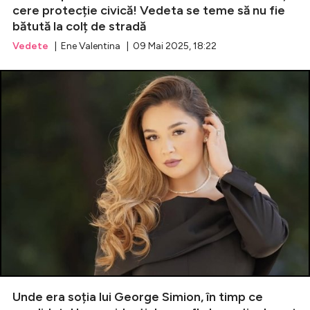
cere protecție civică! Vedeta se teme să nu fie
bătută la colț de stradă
Vedete
| Ene Valentina | 09 Mai 2025, 18:22
Unde era soția lui George Simion, în timp ce