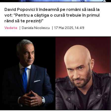
David Popovici îi îndeamnă pe români să iasă la
Celebrități
vot: ”Pentru a câștiga o cursă trebuie în primul
rând să te prezinți”
Breaking News
Vedete
| Daniela Nicolescu | 17 Mai 2025, 14:49
Intră în cont
Creează cont