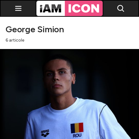
George Simion
6 articole
Vedete
Breaking news
Evenimente
Emisiuni TV
Horoscop
Lifestyle