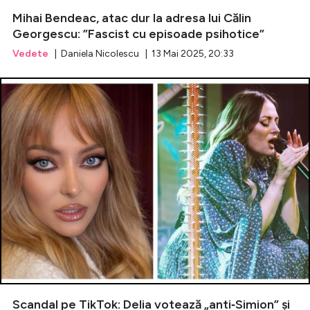
Mihai Bendeac, atac dur la adresa lui Călin
Georgescu: ”Fascist cu episoade psihotice”
Vedete
| Daniela Nicolescu | 13 Mai 2025, 20:33
Scandal pe TikTok: Delia votează „anti‑Simion” și