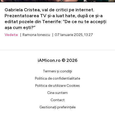
Gabriela Cristea, val de critici pe internet.
Celebrități
Prezentatoarea TV și-a luat hate, după ce și-a
editat pozele din Tenerife: ”De ce nu te accepți
Breaking News
așa cum ești?”
Vedete
| Ramona Ionescu | 07 Ianuarie 2025, 13:27
iAMicon.ro © 2026
Termeni şi condiţii
Politica de confidentialitate
Intră în cont
Politica de utilizare Cookies
Cine suntem
Creează cont
Contact
Gestionați preferințele