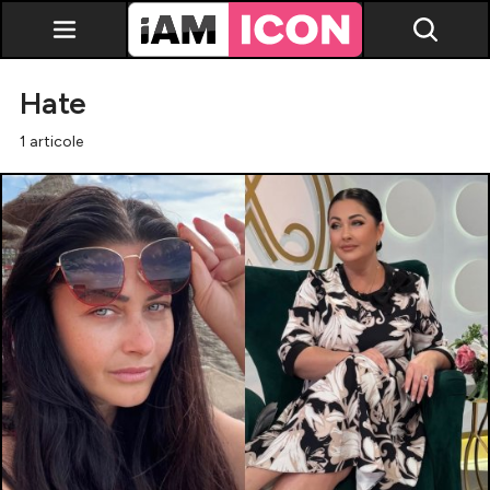
Hate
1 articole
Vedete
Breaking news
Evenimente
Emisiuni TV
Horoscop
Lifestyle