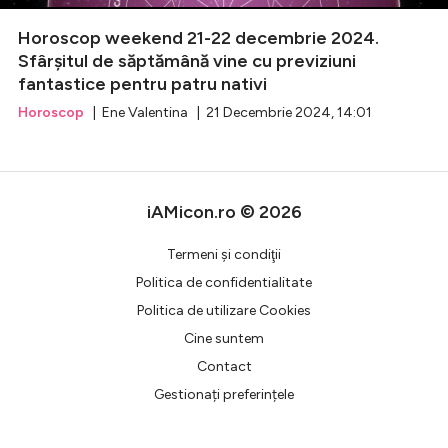
Horoscop weekend 21-22 decembrie 2024.
Celebrități
Sfârșitul de săptămână vine cu previziuni
fantastice pentru patru nativi
Breaking News
Horoscop
| Ene Valentina | 21 Decembrie 2024, 14:01
iAMicon.ro © 2026
Termeni şi condiţii
Politica de confidentialitate
Politica de utilizare Cookies
Intră în cont
Cine suntem
Creează cont
Contact
Gestionați preferințele