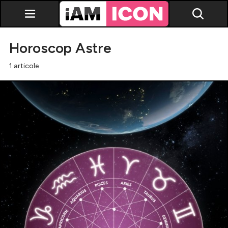
Horoscop Astre
1 articole
Vedete
Breaking news
Evenimente
Emisiuni TV
Horoscop
Lifestyle