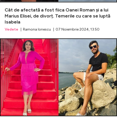
Cât de afectată a fost fiica Oanei Roman și a lui
Celebrități
Marius Elisei, de divorț. Temerile cu care se luptă
Isabela
Breaking News
Vedete
| Ramona Ionescu | 07 Noiembrie 2024, 13:50
Intră în cont
Creează cont