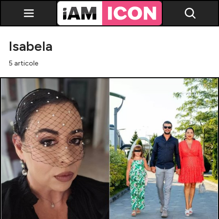
Isabela
5 articole
Vedete
Breaking news
Evenimente
Emisiuni TV
Horoscop
Lifestyle