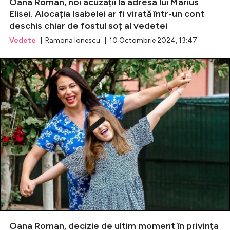
Oana Roman, noi acuzații la adresa lui Marius
Elisei. Alocația Isabelei ar fi virată într-un cont
deschis chiar de fostul soț al vedetei
Vedete
| Ramona Ionescu | 10 Octombrie 2024, 13:47
Oana Roman, decizie de ultim moment în privința