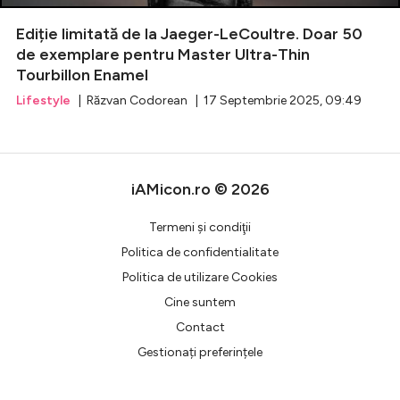
Ediție limitată de la Jaeger-LeCoultre. Doar 50
Celebrități
de exemplare pentru Master Ultra-Thin
Tourbillon Enamel
Breaking News
Lifestyle
| Răzvan Codorean | 17 Septembrie 2025, 09:49
iAMicon.ro © 2026
Termeni şi condiţii
Politica de confidentialitate
Politica de utilizare Cookies
Intră în cont
Cine suntem
Creează cont
Contact
Gestionați preferințele