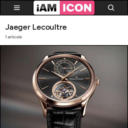
Jaeger Lecoultre
1 articole
Vedete
Breaking news
Evenimente
Emisiuni TV
Horoscop
Lifestyle