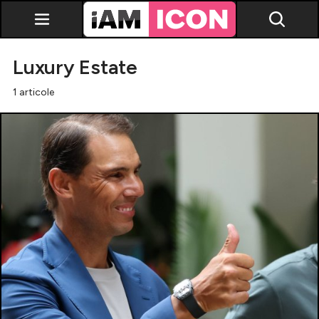
Luxury Estate
1 articole
Vedete
Breaking news
Evenimente
Emisiuni TV
Horoscop
Lifestyle