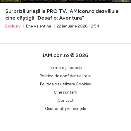
Surpriză uriașă la PRO TV. iAMicon.ro dezvăluie
Celebrități
cine câștigă ''Desafio: Aventura''
Exclusiv
| Ene Valentina | 22 Ianuarie 2026, 12:54
Breaking News
iAMicon.ro © 2026
Termeni şi condiţii
Politica de confidentialitate
Politica de utilizare Cookies
Cine suntem
Intră în cont
Contact
Creează cont
Gestionați preferințele