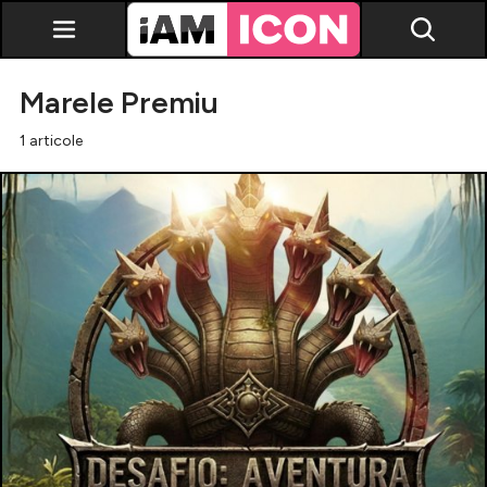
Marele Premiu
1 articole
Vedete
Breaking news
Evenimente
Emisiuni TV
Horoscop
Lifestyle