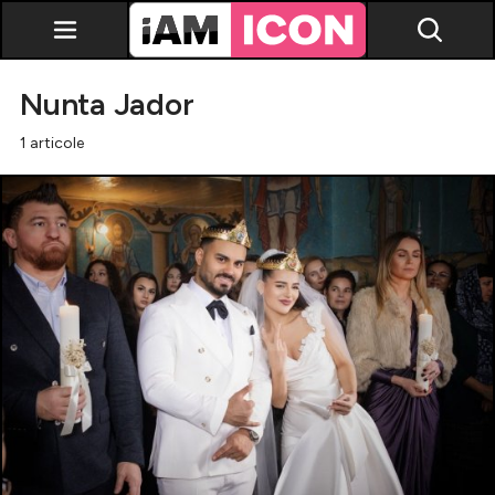
Nunta Jador
1 articole
Vedete
Breaking news
Evenimente
Emisiuni TV
Horoscop
Lifestyle