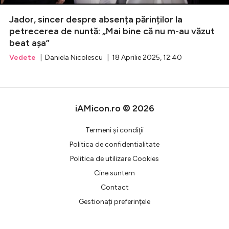
Jador, sincer despre absența părinților la
Celebrități
petrecerea de nuntă: „Mai bine că nu m-au văzut
beat așa”
Breaking News
Vedete
| Daniela Nicolescu | 18 Aprilie 2025, 12:40
iAMicon.ro © 2026
Termeni şi condiţii
Politica de confidentialitate
Politica de utilizare Cookies
Intră în cont
Cine suntem
Creează cont
Contact
Gestionați preferințele