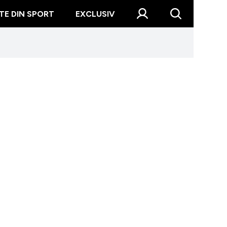
TE DIN SPORT
EXCLUSIV
 dură pentru Nadia Comăneci! Fosta gimnastă, în doliu pe