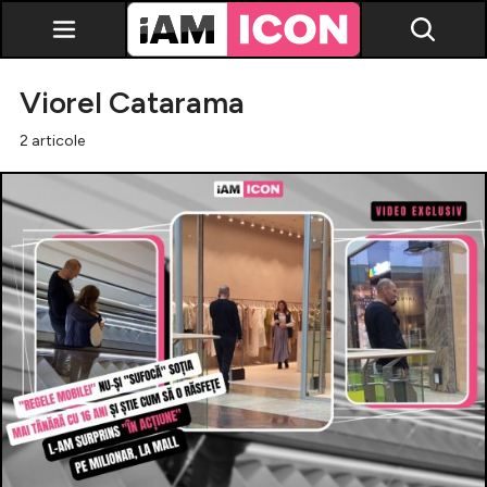
Viorel Catarama
2 articole
Vedete
Breaking news
Evenimente
Emisiuni TV
Horoscop
Lifestyle