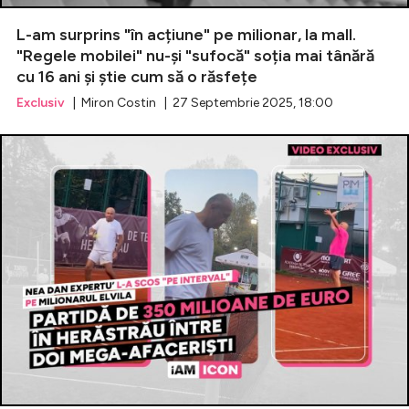
L-am surprins "în acțiune" pe milionar, la mall.
Celebrități
"Regele mobilei" nu-și "sufocă" soția mai tânără
cu 16 ani și știe cum să o răsfețe
Breaking News
Exclusiv
| Miron Costin | 27 Septembrie 2025, 18:00
Intră în cont
Creează cont