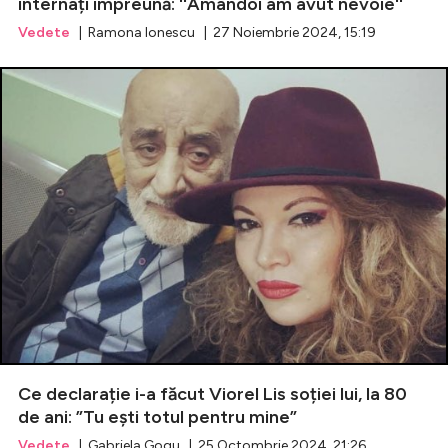
internați împreună: ''Amândoi am avut nevoie''
Vedete
| Ramona Ionescu | 27 Noiembrie 2024, 15:19
Ce declarație i-a făcut Viorel Lis soției lui, la 80
de ani: ”Tu ești totul pentru mine”
Vedete
| Gabriela Gogu | 25 Octombrie 2024, 21:26