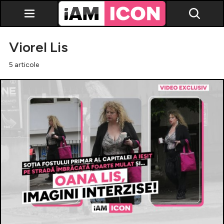
Viorel Lis
5 articole
Vedete
Breaking news
Evenimente
Emisiuni TV
Horoscop
Lifestyle