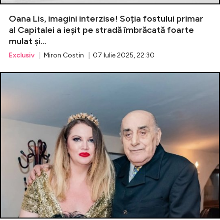
Oana Lis, imagini interzise! Soția fostului primar
Celebrități
al Capitalei a ieșit pe stradă îmbrăcată foarte
mulat și…
Breaking News
Exclusiv
| Miron Costin | 07 Iulie 2025, 22:30
Intră în cont
Creează cont