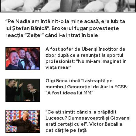
”Pe Nadia am întâlnit-o la mine acasă, era iubita
lui Ștefan Bănică”. Brokerul fugar povestește
reacția ”Zeiței” când i-a intrat în baie
A fost șofer de Uber și însoțitor de
zbor după ce a renunțat la sportul
profesionist: ”Nu mi-am imaginat în
viața mea!”
Gigi Becali încă îl așteaptă pe
membrul Generației de Aur la FCSB:
”A fost ideea lui MM”
”Ce ați simțit când s-a prăpădit
Lucescu? Dumneavoastră și Giovanni
erați certați cu el”. Victor Becali a
dat cărțile pe față