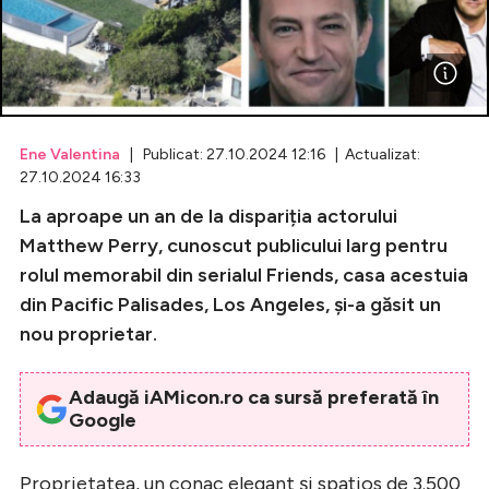
Celebrități
Breaking News
Ene Valentina
| Publicat: 27.10.2024 12:16 | Actualizat:
27.10.2024 16:33
La aproape un an de la dispariția actorului
Matthew Perry, cunoscut publicului larg pentru
rolul memorabil din serialul Friends, casa acestuia
din Pacific Palisades, Los Angeles, și-a găsit un
nou proprietar.
Intră în cont
Adaugă iAMicon.ro ca sursă preferată în
Creează cont
Google
Proprietatea, un conac elegant și spațios de 3.500