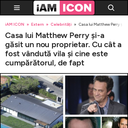
iAM ICON
Extern
Celebrități
Casa lui Matthew Perry și-a
Casa lui Matthew Perry și-a
găsit un nou proprietar. Cu cât a
fost vândută vila și cine este
cumpărătorul, de fapt
Vedete
Breaking news
Evenimente
Emisiuni TV
Horoscop
Lifestyle