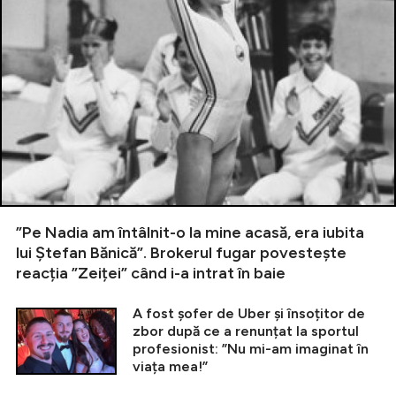
”Pe Nadia am întâlnit-o la mine acasă, era iubita
lui Ștefan Bănică”. Brokerul fugar povestește
reacția ”Zeiței” când i-a intrat în baie
A fost șofer de Uber și însoțitor de
zbor după ce a renunțat la sportul
profesionist: ”Nu mi-am imaginat în
viața mea!”