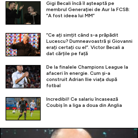
Gigi Becali încă îl așteaptă pe
membrul Generației de Aur la FCSB:
”A fost ideea lui MM”
”Ce ați simțit când s-a prăpădit
Lucescu? Dumneavoastră și Giovanni
erați certați cu el”. Victor Becali a
dat cărțile pe față
De la finalele Champions League la
afaceri în energie. Cum și-a
construit Adrian Ilie viața după
fotbal
Incredibil! Ce salariu încasează
Coubiș în a liga a doua din Anglia