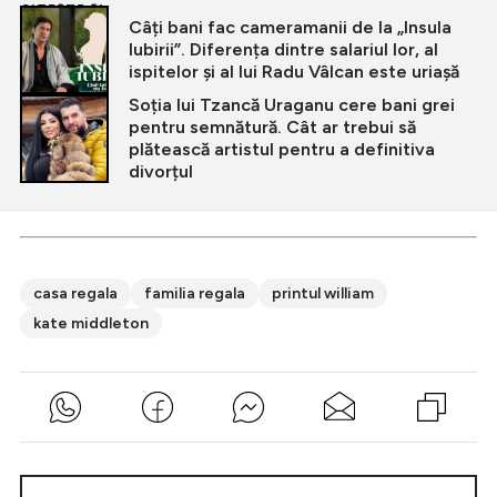
CITEȘTE ȘI
Câți bani fac cameramanii de la „Insula
Iubirii”. Diferența dintre salariul lor, al
ispitelor și al lui Radu Vâlcan este uriașă
Soția lui Tzancă Uraganu cere bani grei
pentru semnătură. Cât ar trebui să
plătească artistul pentru a definitiva
divorțul
casa regala
familia regala
printul william
kate middleton