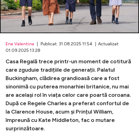
Celebrități
Breaking News
Ene Valentina
| Publicat: 31.08.2025 11:54 | Actualizat:
01.09.2025 13:28
Casa Regală trece printr-un moment de cotitură
care zguduie tradițiile de generații. Palatul
Buckingham, clădirea grandioasă care a fost
sinonimă cu puterea monarhiei britanice, nu mai
are același rol în viața celor care poartă coroana.
Intră în cont
După ce Regele Charles a preferat confortul de
la Clarence House, acum și Prințul William,
Creează cont
împreună cu Kate Middleton, fac o mutare
surprinzătoare.