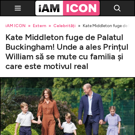
iAM ICON
Extern
Celebrități
Kate Middleton fuge de Pala
Kate Middleton fuge de Palatul
Buckingham! Unde a ales Prințul
William să se mute cu familia și
care este motivul real
Vedete
Breaking news
Evenimente
Emisiuni TV
Horoscop
Lifestyle