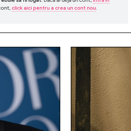
 cont,
click aici pentru a crea un cont nou
.