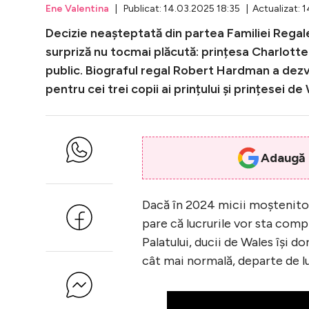
Ene Valentina
| Publicat: 14.03.2025 18:35 | Actualizat: 
Decizie neașteptată din partea Familiei Regale 
surpriză nu tocmai plăcută: prințesa Charlotte ș
public. Biograful regal Robert Hardman a dezvă
pentru cei trei copii ai prințului și prințesei de
Adaugă i
Dacă în 2024 micii moștenitor
pare că lucrurile vor sta comp
Palatului, ducii de Wales își d
cât mai normală, departe de l