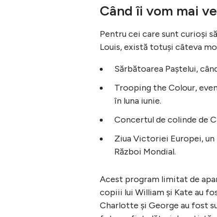
Când îi vom mai ved
Pentru cei care sunt curioși s
Louis, există totuși câteva mo
Sărbătoarea Paștelui, când
Trooping the Colour, even
în luna iunie.
Concertul de colinde de Cr
Ziua Victoriei Europei, u
Război Mondial.
Acest program limitat de apar
copiii lui William și Kate au
Charlotte și George au fost sur