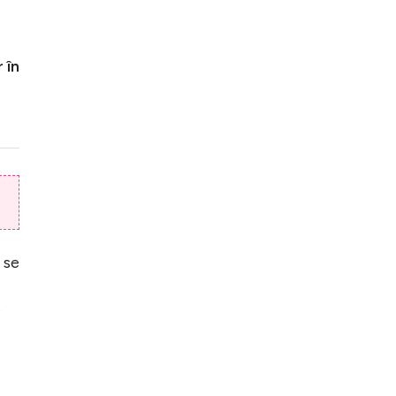
 în
 se
e