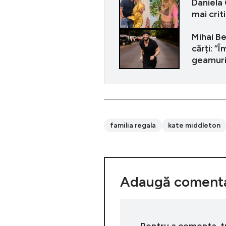
Daniela 
mai criti
Mihai Be
cărți: ”
geamuri
familia regala
kate middleton
Adaugă comenta
Pentru a comenta, tre