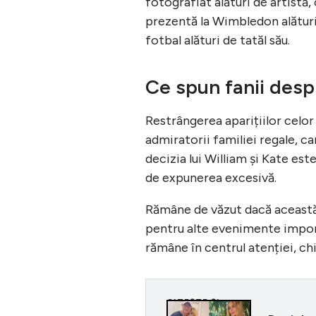
fotografiat alături de artistă
prezentă la Wimbledon alături 
fotbal alături de tatăl său.
Ce spun fanii des
Restrângerea aparițiilor celor
admiratorii familiei regale, ca
decizia lui William și Kate este
de expunerea excesivă.
Rămâne de văzut dacă această 
pentru alte evenimente import
rămâne în centrul atenției, ch
CITEȘTE ȘI