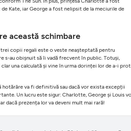
, conform The Sun. În plus, prințesa Charlotte a fost
de Kate, iar George a fost nelipsit de la meciurile de
pre această schimbare
 trei copii regali este o veste neașteptată pentru
re s-au obișnuit să îi vadă frecvent în public. Totuși,
 clar una calculată și vine în urma dorinței lor de a-i prot
hotărâre va fi definitivă sau dacă vor exista excepții
ante. Un lucru este sigur: Charlotte, George și Louis v
iar dacă prezența lor va deveni mult mai rară!