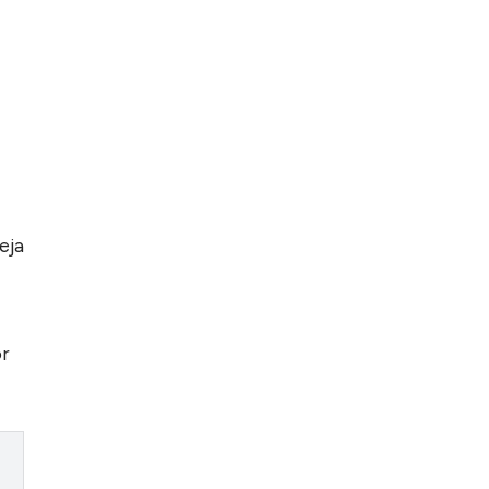
eja
or