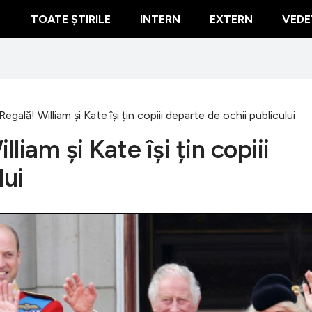
TOATE ȘTIRILE
INTERN
EXTERN
VEDE
Regală! William și Kate își țin copiii departe de ochii publicului
liam și Kate își țin copiii
lui