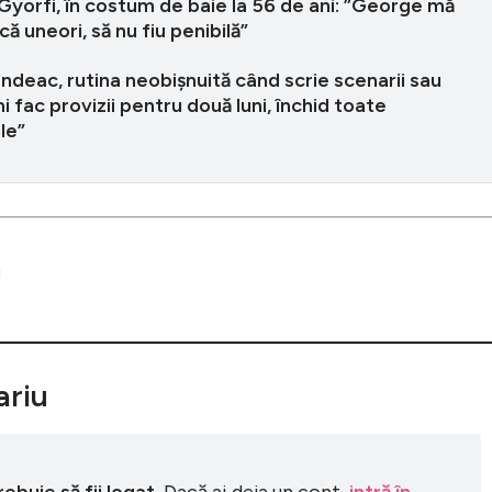
Gyorfi, în costum de baie la 56 de ani: ”George mă
că uneori, să nu fiu penibilă”
ndeac, rutina neobișnuită când scrie scenarii sau
Îmi fac provizii pentru două luni, închid toate
le”
riu
buie să fii logat.
Dacă ai deja un cont,
intră în