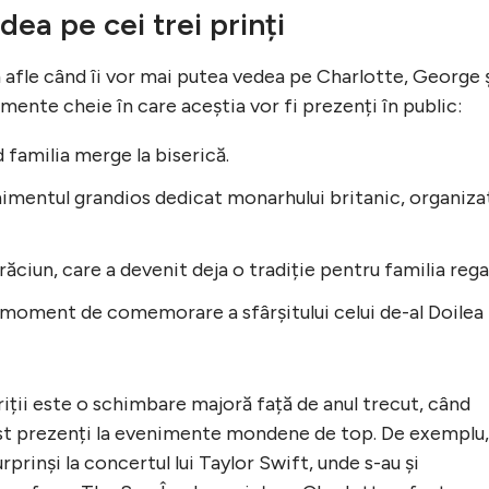
ea pe cei trei prinți
ă afle când îi vor mai putea vedea pe Charlotte, George 
mente cheie în care aceștia vor fi prezenți în public:
 familia merge la biserică.
imentul grandios dedicat monarhului britanic, organiza
ăciun, care a devenit deja o tradiție pentru familia rega
n moment de comemorare a sfârșitului celui de-al Doilea
iții este o schimbare majoră față de anul trecut, când
 fost prezenți la evenimente mondene de top. De exemplu,
prinși la concertul lui Taylor Swift, unde s-au și