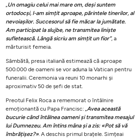
„
Un omagiu celui mai mare om, deși suntem
ortodocși, l-am simțit aproape, părintele tinerilor, al
nevoiașilor. Succesorul să fie măcar la jumătate.
Am participat la slujbe, ne transmitea liniște
sufletească. Lângă sicriu am simțit un fior”
, a
mărturisit femeia.
Sâmbătă, presa italiană estimează că aproape
500.000 de oameni se vor aduna la Vatican pentru
funeralii. Ceremonia va reuni 10 monarhi și
aproximativ 50 de șefi de stat.
Preotul Felix Roca a rememorat o întâlnire
emoționantă cu Papa Francisc: „
Avea această
bucurie când întâlnea oameni și transmitea mesajul
lui Dumnezeu. Am întins mâna și a zis: «Pot să vă
îmbrățișez?»
. A deschis primul brațele. Simțeai