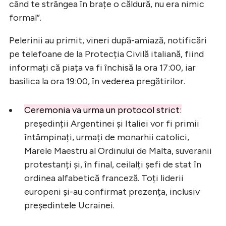
când te strângea în brațe o căldură, nu era nimic
formal”.
Pelerinii au primit, vineri după-amiază, notificări
pe telefoane de la Protecția Civilă italiană, fiind
informați că piața va fi închisă la ora 17:00, iar
basilica la ora 19:00, în vederea pregătirilor.
Ceremonia va urma un protocol strict:
președinții Argentinei și Italiei vor fi primii
întâmpinați, urmați de monarhii catolici,
Marele Maestru al Ordinului de Malta, suveranii
protestanți și, în final, ceilalți șefi de stat în
ordinea alfabetică franceză. Toți liderii
europeni și-au confirmat prezența, inclusiv
președintele Ucrainei.