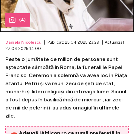
Celebrități
(4)
Breaking News
Daniela Nicolescu
| Publicat: 25.04.2025 23:29 | Actualizat:
27.04.2025 14:00
Peste o jumătate de milion de persoane sunt
așteptate sâmbătă în Roma, la funeraliile Papei
Francisc. Ceremonia solemnă va avea loc în Piața
Sfântul Petru și va reuni zeci de șefi de stat,
monarhi și lideri religioși din întreaga lume. Sicriul
Intră în cont
a fost depus în basilică încă de miercuri, iar zeci
de mii de pelerini i-au adus omagiul în ultimele
Creează cont
zile.
Adaugă iAMicon.ro ca sursă preferată în