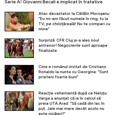
Serie A! Giovanni Becali e implicat în tratative
Atac devastator la Cătălin Moroșanu:
”Eu mi-am făcut numele în ring, tu la
TV, pe chiloțăreală! Nu te compari cu
mine”
Surpriză: CFR Cluj și-a ales noul
antrenor! Negocierile sunt aproape
finalizate
Cine e românul invitat de Cristiano
Ronaldo la nunta cu Georgina: ”Sunt
prieteni foarte buni”
Reacție vehementă după ce Neluțu
Varga a anunțat că ia în calcul să
preia UTA Arad: ”Să cadă din lac în
puț. Jale mai mare decât acolo nu
este nicăieri!”