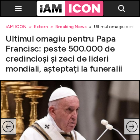
iAM ICON
Extern
Breaking News
Ultimul omagiu pentru P
Ultimul omagiu pentru Papa
Francisc: peste 500.000 de
credincioși și zeci de lideri
mondiali, așteptați la funeralii
Vedete
Breaking news
Evenimente
Emisiuni TV
Horoscop
Lifestyle