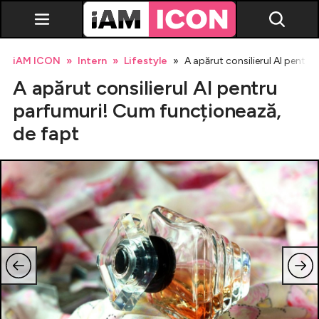
iAM ICON
Intern
Lifestyle
A apărut consilierul AI pentr
A apărut consilierul AI pentru
parfumuri! Cum funcționează,
de fapt
Vedete
Breaking news
Evenimente
Emisiuni TV
Horoscop
Lifestyle