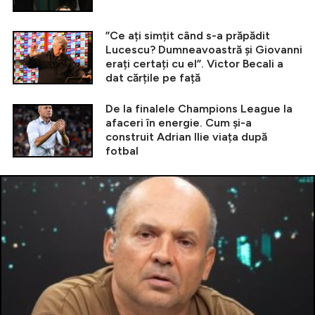
”Ce ați simțit când s-a prăpădit
Lucescu? Dumneavoastră și Giovanni
erați certați cu el”. Victor Becali a
dat cărțile pe față
De la finalele Champions League la
afaceri în energie. Cum și-a
construit Adrian Ilie viața după
fotbal