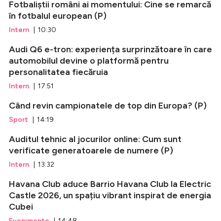
Fotbaliștii români ai momentului: Cine se remarcă
în fotbalul european (P)
Intern
| 10:30
Audi Q6 e-tron: experiența surprinzătoare în care
automobilul devine o platformă pentru
personalitatea fiecăruia
Intern
| 17:51
Când revin campionatele de top din Europa? (P)
Sport
| 14:19
Auditul tehnic al jocurilor online: Cum sunt
verificate generatoarele de numere (P)
Intern
| 13:32
Havana Club aduce Barrio Havana Club la Electric
Castle 2026, un spațiu vibrant inspirat de energia
Cubei
Evenimente
| 14:48