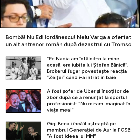
Bombă! Nu Edi Iordănescu! Nelu Varga a ofertat
un alt antrenor român după dezastrul cu Tromso
”Pe Nadia am întâlnit-o la mine
acasă, era iubita lui Ștefan Bănică”.
Brokerul fugar povestește reacția
”Zeiței” când i-a intrat în baie
A fost șofer de Uber și însoțitor de
zbor după ce a renunțat la sportul
profesionist: ”Nu mi-am imaginat în
viața mea!”
Gigi Becali încă îl așteaptă pe
membrul Generației de Aur la FCSB:
”A fost ideea lui MM”