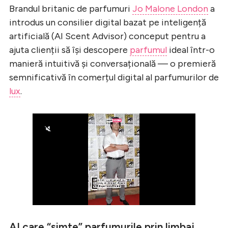
Brandul britanic de parfumuri
Jo Malone London
a
introdus un consilier digital bazat pe inteligență
artificială (AI Scent Advisor) conceput pentru a
ajuta clienții să își descopere
parfumul
ideal într-o
manieră intuitivă și conversațională — o premieră
semnificativă în comerțul digital al parfumurilor de
lux
.
AI care “simte” parfumurile prin limbaj