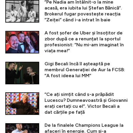
”Pe Nadia am întâlnit-o la mine
acasă, era iubita lui Ștefan Bănică”.
Brokerul fugar povestește reacția
”Zeiței” când i-a intrat în baie
A fost șofer de Uber și însoțitor de
zbor după ce a renunțat la sportul
profesionist: ”Nu mi-am imaginat în
viața mea!”
Gigi Becali încă îl așteaptă pe
membrul Generației de Aur la FCSB:
”A fost ideea lui MM”
”Ce ați simțit când s-a prăpădit
Lucescu? Dumneavoastră și Giovanni
erați certați cu el”. Victor Becali a
dat cărțile pe față
De la finalele Champions League la
afaceri în energie. Cum și-a