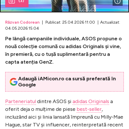
(3)
Celebrități
Răzvan Codorean
| Publicat: 25.04.2026 11:00 | Actualizat:
Breaking News
04.05.2026 15:04
Pe lângă campaniile individuale, ASOS propune o
nouă colecție comună cu adidas Originals și vine,
în premieră, cu o tușă suplimentară pentru a
capta atenția GenZ.
Adaugă iAMicon.ro ca sursă preferată în
Google
Intră în cont
Parteneriatul
dintre ASOS și
adidas Originals
a
Creează cont
oferit deja o mulțime de piese
best-seller
,
incluzând aici și linia lansată împreună cu Milly-Mae
Hague, star TV și influencer, reinterpretată recent