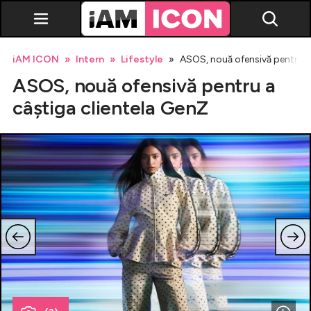
iAM ICON
Intern
Lifestyle
ASOS, nouă ofensivă pentru a
ASOS, nouă ofensivă pentru a
câștiga clientela GenZ
Vedete
Breaking news
Evenimente
Emisiuni TV
Horoscop
Lifestyle