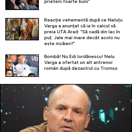
prieteni foarte buni”
Reacție vehementă după ce Neluțu
Varga a anunțat că ia în calcul să
preia UTA Arad: ”Să cadă din lac în
puț. Jale mai mare decât acolo nu
este nicăieri!”
Bombă! Nu Edi Iordănescu! Nelu
Varga a ofertat un alt antrenor
român după dezastrul cu Tromso