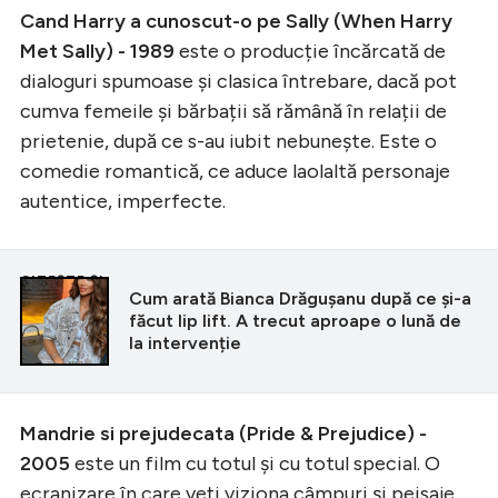
Cand Harry a cunoscut-o pe Sally (When Harry
Met Sally) - 1989
este o producție încărcată de
dialoguri spumoase și clasica întrebare, dacă pot
cumva femeile și bărbații să rămână în relații de
prietenie, după ce s-au iubit nebunește. Este o
comedie romantică, ce aduce laolaltă personaje
autentice, imperfecte.
CITEȘTE ȘI
Cum arată Bianca Drăgușanu după ce și-a
făcut lip lift. A trecut aproape o lună de
la intervenție
Mandrie si prejudecata (Pride & Prejudice) -
2005
este un film cu totul și cu totul special. O
ecranizare în care veți viziona câmpuri și peisaje