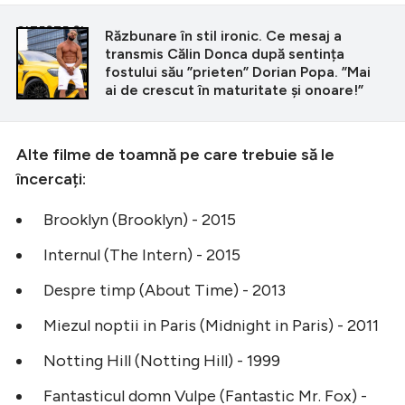
CITEȘTE ȘI
Răzbunare în stil ironic. Ce mesaj a
transmis Călin Donca după sentința
fostului său ”prieten” Dorian Popa. ”Mai
ai de crescut în maturitate și onoare!”
Alte filme de toamnă pe care trebuie să le
încercați:
Brooklyn (Brooklyn) - 2015
Internul (The Intern) - 2015
Despre timp (About Time) - 2013
Miezul noptii in Paris (Midnight in Paris) - 2011
Notting Hill (Notting Hill) - 1999
Fantasticul domn Vulpe (Fantastic Mr. Fox) -