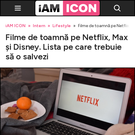
iAM ICON
Intern
Lifestyle
Filme de toamnă pe Netflix, Max
Filme de toamnă pe Netflix, Max
și Disney. Lista pe care trebuie
să o salvezi
Vedete
Breaking news
Evenimente
Emisiuni TV
Horoscop
Lifestyle