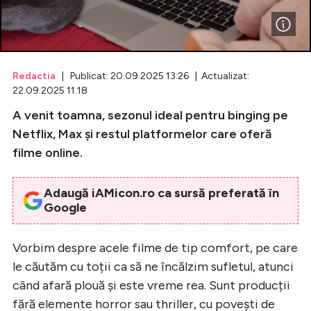
Celebrități
Breaking News
Redactia
| Publicat: 20.09.2025 13:26 | Actualizat:
22.09.2025 11:18
A venit toamna, sezonul ideal pentru binging pe
Netflix, Max și restul platformelor care oferă
filme online.
Adaugă iAMicon.ro ca sursă preferată în
Google
Intră în cont
Vorbim despre acele filme de tip comfort, pe care
Creează cont
le căutăm cu toții ca să ne încălzim sufletul, atunci
când afară plouă și este vreme rea. Sunt producții
fără elemente horror sau thriller, cu povești de