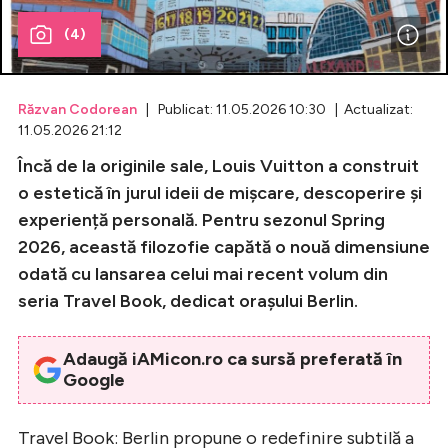
(4)
Celebrități
Breaking News
Răzvan Codorean
| Publicat: 11.05.2026 10:30 | Actualizat:
11.05.2026 21:12
Încă de la originile sale, Louis Vuitton a construit
o estetică în jurul ideii de mișcare, descoperire și
experiență personală. Pentru sezonul Spring
2026, această filozofie capătă o nouă dimensiune
odată cu lansarea celui mai recent volum din
seria Travel Book, dedicat orașului Berlin.
Intră în cont
Adaugă iAMicon.ro ca sursă preferată în
Creează cont
Google
Travel Book: Berlin propune o redefinire subtilă a