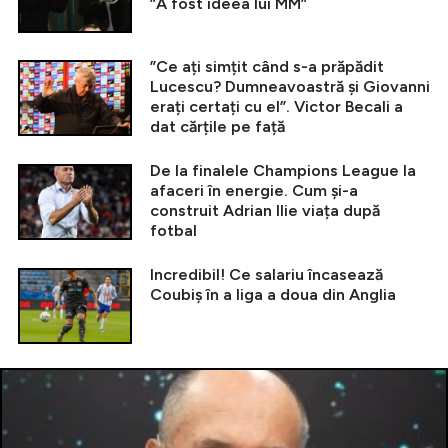
”A fost ideea lui MM”
”Ce ați simțit când s-a prăpădit
Lucescu? Dumneavoastră și Giovanni
erați certați cu el”. Victor Becali a
dat cărțile pe față
De la finalele Champions League la
afaceri în energie. Cum și-a
construit Adrian Ilie viața după
fotbal
Incredibil! Ce salariu încasează
Coubiș în a liga a doua din Anglia