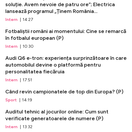
soluție. Avem nevoie de patru ore”; Electrica
lansează programul „Ținem România...
Intern
| 14:27
Fotbaliștii români ai momentului: Cine se remarcă
în fotbalul european (P)
Intern
| 10:30
Audi Q6 e-tron: experiența surprinzătoare în care
automobilul devine o platformă pentru
personalitatea fiecăruia
Intern
| 17:51
Când revin campionatele de top din Europa? (P)
Sport
| 14:19
Auditul tehnic al jocurilor online: Cum sunt
verificate generatoarele de numere (P)
Intern
| 13:32