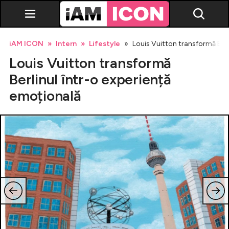
iAM ICON
Intern
Lifestyle
Louis Vuitton transformă Berl
Louis Vuitton transformă
Berlinul într-o experiență
emoțională
Vedete
Breaking news
Evenimente
Emisiuni TV
Horoscop
Lifestyle