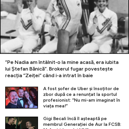
”Pe Nadia am întâlnit-o la mine acasă, era iubita
lui Ștefan Bănică”. Brokerul fugar povestește
reacția ”Zeiței” când i-a intrat în baie
A fost șofer de Uber și însoțitor de
zbor după ce a renunțat la sportul
profesionist: ”Nu mi-am imaginat în
viața mea!”
Gigi Becali încă îl așteaptă pe
membrul Generației de Aur la FCSB: