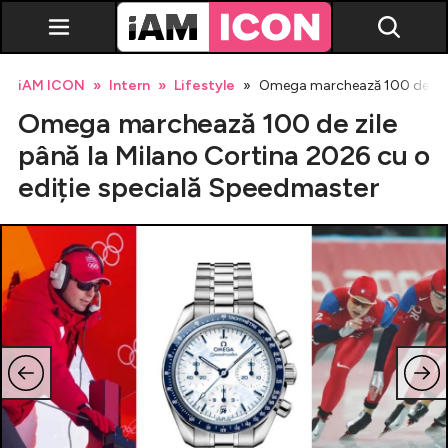
iAM ICON
Intern
Lifestyle
Omega marchează 100 de zile 
Omega marchează 100 de zile
până la Milano Cortina 2026 cu o
ediție specială Speedmaster
Vedete
Breaking news
Evenimente
Emisiuni TV
Horoscop
Lifestyle