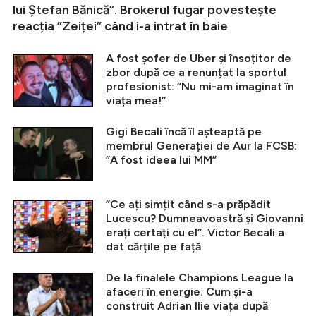
lui Ștefan Bănică”. Brokerul fugar povestește
reacția ”Zeiței” când i-a intrat în baie
A fost șofer de Uber și însoțitor de
zbor după ce a renunțat la sportul
profesionist: ”Nu mi-am imaginat în
viața mea!”
Gigi Becali încă îl așteaptă pe
membrul Generației de Aur la FCSB:
”A fost ideea lui MM”
”Ce ați simțit când s-a prăpădit
Lucescu? Dumneavoastră și Giovanni
erați certați cu el”. Victor Becali a
dat cărțile pe față
De la finalele Champions League la
afaceri în energie. Cum și-a
construit Adrian Ilie viața după