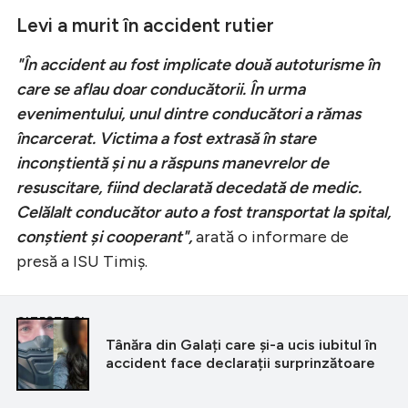
Levi a murit în accident rutier
"În accident au fost implicate două autoturisme în
care se aflau doar conducătorii. În urma
evenimentului, unul dintre conducători a rămas
încarcerat. Victima a fost extrasă în stare
inconştientă şi nu a răspuns manevrelor de
resuscitare, fiind declarată decedată de medic.
Celălalt conducător auto a fost transportat la spital,
conştient şi cooperant",
arată o informare de
presă a ISU Timiş.
CITEȘTE ȘI
Tânăra din Galați care și-a ucis iubitul în
accident face declarații surprinzătoare