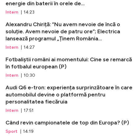
energie din baterii în orele de...
Intern
| 14:23
Alexandru Chiriță: ”Nu avem nevoie de încă o
soluție. Avem nevoie de patru ore”; Electrica
lansează programul „Ținem România...
Intern
| 14:27
Fotbaliștii români ai momentului: Cine se remarcă
în fotbalul european (P)
Intern
| 10:30
Audi Q6 e-tron: experiența surprinzătoare în care
automobilul devine o platformă pentru
personalitatea fiecăruia
Intern
| 17:51
Când revin campionatele de top din Europa? (P)
Sport
| 14:19