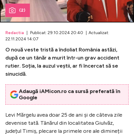
(2)
Celebrități
Breaking News
Redactia
| Publicat: 29.10.2024 20:40 | Actualizat:
22.11.2024 14:07
O nouă veste tristă a îndoliat România astăzi,
după ce un tânăr a murit într-un grav accident
rutier. Soția, la auzul veștii, ar fi încercat să se
sinucidă.
Adaugă iAMicon.ro ca sursă preferată în
Google
Intră în cont
Creează cont
Levi Mărgelu avea doar 25 de ani și de câteva zile
devenise tată. Tânărul din localitatea Giulvăz,
județul Timiș, plecare la primele ore ale dimineții