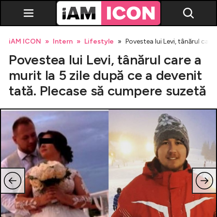
iAM ICON
Intern
Lifestyle
Povestea lui Levi, tânărul care
Povestea lui Levi, tânărul care a
murit la 5 zile după ce a devenit
tată. Plecase să cumpere suzetă
Vedete
Breaking news
Evenimente
Emisiuni TV
Horoscop
Lifestyle