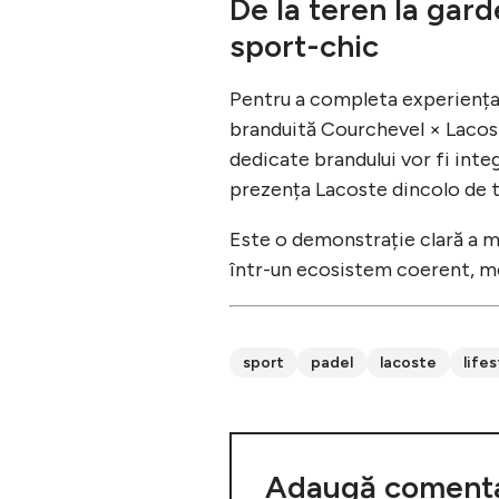
De la teren la gar
sport-chic
Pentru a completa experiența
branduită Courchevel × Lacoste
dedicate brandului vor fi integ
prezența Lacoste dincolo de ter
Este o demonstrație clară a mo
într-un ecosistem coerent, men
sport
padel
lacoste
lifes
Adaugă comenta