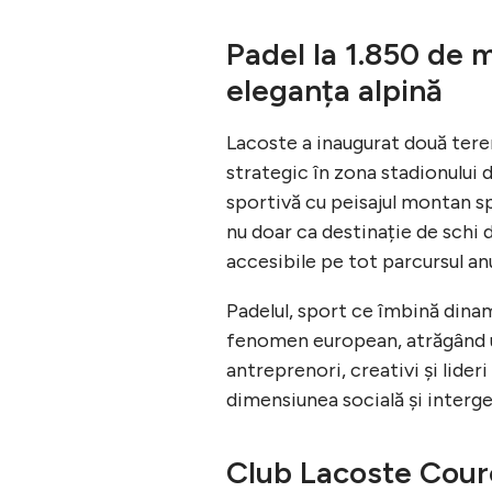
Padel la 1.850 de m
eleganța alpină
Lacoste a inaugurat două ter
strategic în zona stadionului 
sportivă cu peisajul montan s
nu doar ca destinație de schi d
accesibile pe tot parcursul anu
Padelul, sport ce îmbină dinam
fenomen european, atrăgând un
antreprenori, creativi și lider
dimensiunea socială și interge
Club Lacoste Cour