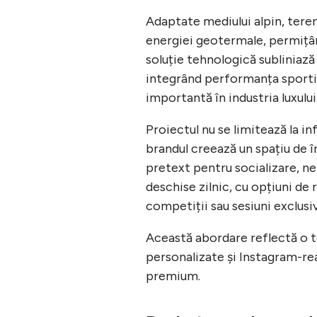
Adaptate mediului alpin, teren
energiei geotermale, permițând
soluție tehnologică subliniaz
integrând performanța sporti
importantă în industria luxului
Proiectul nu se limitează la 
brandul creează un spațiu de î
pretext pentru socializare, n
deschise zilnic, cu opțiuni d
competiții sau sesiuni exclusi
Această abordare reflectă o te
personalizate și Instagram-re
premium.