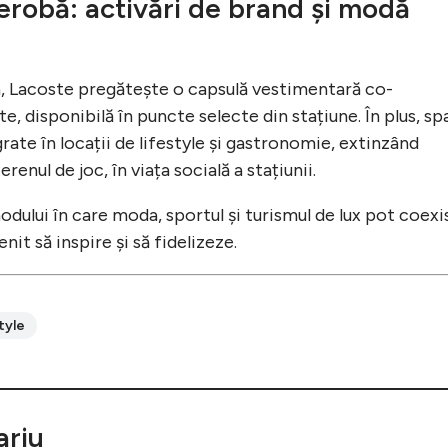
derobă: activări de brand și modă
, Lacoste pregătește o capsulă vestimentară co-
, disponibilă în puncte selecte din stațiune. În plus, spa
rate în locații de lifestyle și gastronomie, extinzând
enul de joc, în viața socială a stațiunii.
dului în care moda, sportul și turismul de lux pot coexi
it să inspire și să fidelizeze.
tyle
riu