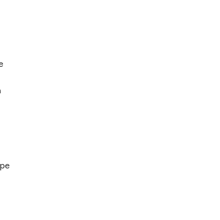
e
a
 pe