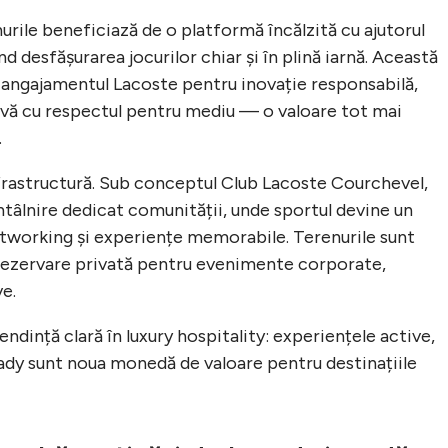
urile beneficiază de o platformă încălzită cu ajutorul
 desfășurarea jocurilor chiar și în plină iarnă. Această
ă angajamentul Lacoste pentru inovație responsabilă,
vă cu respectul pentru mediu — o valoare tot mai
.
infrastructură. Sub conceptul Club Lacoste Courchevel,
ntâlnire dedicat comunității, unde sportul devine un
etworking și experiențe memorabile. Terenurile sunt
e rezervare privată pentru evenimente corporate,
ve.
ndință clară în luxury hospitality: experiențele active,
ady sunt noua monedă de valoare pentru destinațiile