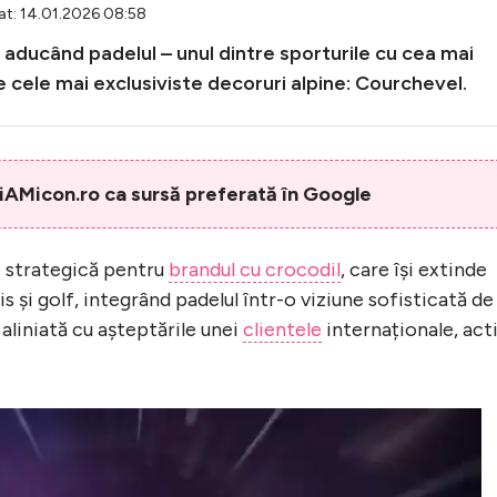
at: 14.01.2026 08:58
, aducând padelul – unul dintre sporturile cu cea mai
re cele mai exclusiviste decoruri alpine: Courchevel.
AMicon.ro ca sursă preferată în Google
e strategică pentru
brandul cu crocodil
, care își extinde
s și golf, integrând padelul într-o viziune sofisticată de
 aliniată cu așteptările unei
clientele
internaționale, act