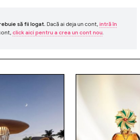
buie să fii logat.
Dacă ai deja un cont,
intră în
 cont,
click aici pentru a crea un cont nou
.