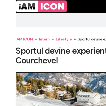
iAM ICON
Intern
Lifestyle
Sportul devine e
Sportul devine experienț
Courchevel