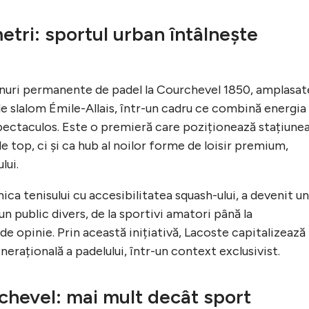
etri: sportul urban întâlnește
enuri permanente de padel la Courchevel 1850, amplasat
de slalom Émile-Allais, într-un cadru ce combină energia
pectaculos. Este o premieră care poziționează stațiune
e top, ci și ca hub al noilor forme de loisir premium,
lui.
ica tenisului cu accesibilitatea squash-ului, a devenit un
 public divers, de la sportivi amatori până la
i de opinie. Prin această inițiativă, Lacoste capitalizează
nerațională a padelului, într-un context exclusivist.
chevel: mai mult decât sport