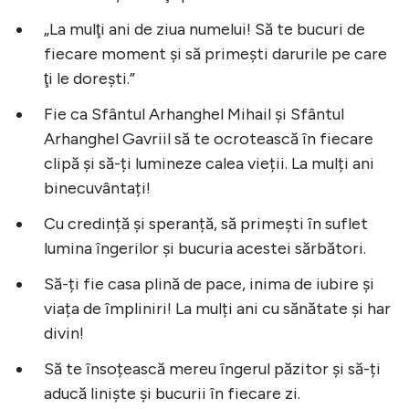
„La mulţi ani de ziua numelui! Să te bucuri de
fiecare moment şi să primeşti darurile pe care
ţi le doreşti.”
Fie ca Sfântul Arhanghel Mihail și Sfântul
Arhanghel Gavriil să te ocrotească în fiecare
clipă și să-ți lumineze calea vieții. La mulți ani
binecuvântați!
Cu credință și speranță, să primești în suflet
lumina îngerilor și bucuria acestei sărbători.
Să-ți fie casa plină de pace, inima de iubire și
viața de împliniri! La mulți ani cu sănătate și har
divin!
Să te însoțească mereu îngerul păzitor și să-ți
aducă liniște și bucurii în fiecare zi.