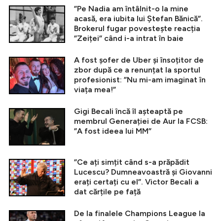
”Pe Nadia am întâlnit-o la mine
acasă, era iubita lui Ștefan Bănică”.
Brokerul fugar povestește reacția
”Zeiței” când i-a intrat în baie
A fost șofer de Uber și însoțitor de
zbor după ce a renunțat la sportul
profesionist: ”Nu mi-am imaginat în
viața mea!”
Gigi Becali încă îl așteaptă pe
membrul Generației de Aur la FCSB:
”A fost ideea lui MM”
”Ce ați simțit când s-a prăpădit
Lucescu? Dumneavoastră și Giovanni
erați certați cu el”. Victor Becali a
dat cărțile pe față
De la finalele Champions League la