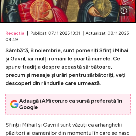
Celebrități
Breaking News
Redactia
| Publicat: 07.11.2025 13:31 | Actualizat: 08.11.2025
09:49
Sâmbătă, 8 noiembrie, sunt pomeniți Sfinții Mihai
și Gavril, iar mulți români le poartă numele. Ce
spune tradiția despre această sărbătoare,
precum și mesaje și urări pentru sărbătoriți, veți
descoperi din rândurile care urmează.
Intră în cont
Adaugă iAMicon.ro ca sursă preferată în
Google
Creează cont
Sfinții Mihail și Gavriil sunt văzuți ca arhanghelii
păzitori ai oamenilor din momentul în care se nasc