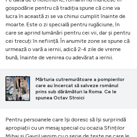
gospodărie pentru că tradiția spune că cine va
lucra în această zi se va chinui cumplit înainte de
moarte. Este o zi specială pentru rugăciune, în
care se aprind lumânări pentru cei vii, dar și pentru
cei trecuți în neființă. În anumite zone se spune că
urmează o vară a iernii, adică 2-4 zile de vreme
bună, înainte de venirea cu adevărat a iernii.
CITEȘTE ȘI
Mărturia cutremurătoare a pompierilor
care au încercat să salveze românul
prins sub dărâmături la Roma. Ce le
spunea Octav Stroici
Pentru persoanele care își doresc să își surprindă
apropiații cu un mesaj special cu ocazia Sfinților
Mihai și Gavril venim cu o serie de texte pe care le