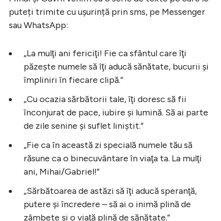
puteți trimite cu ușurință prin sms, pe Messenger
sau WhatsApp:
„La mulţi ani fericiţi! Fie ca sfântul care îţi
păzeşte numele să îţi aducă sănătate, bucurii şi
împliniri în fiecare clipă.”
„Cu ocazia sărbătorii tale, îţi doresc să fii
înconjurat de pace, iubire şi lumină. Să ai parte
de zile senine şi suflet liniştit.”
„Fie ca în această zi specială numele tău să
răsune ca o binecuvântare în viaţa ta. La mulţi
ani, Mihai/Gabriel!”
„Sărbătoarea de astăzi să îţi aducă speranţă,
putere şi încredere – să ai o inimă plină de
zâmbete şi o viaţă plină de sănătate.”