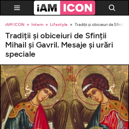
iAM ICON
Intern
Lifestyle
Tradiții și obiceiuri de Sfinții M
Tradiții și obiceiuri de Sfinții
Mihail și Gavril. Mesaje și urări
speciale
Vedete
Breaking news
Evenimente
Emisiuni TV
Horoscop
Lifestyle