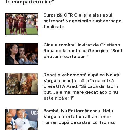
te compari cu mine”
Surpriză: CFR Cluj și-a ales noul
antrenor! Negocierile sunt aproape
finalizate
Cine e românul invitat de Cristiano
Ronaldo la nunta cu Georgina: ”Sunt
prieteni foarte buni”
Reacție vehementă după ce Neluțu
Varga a anunțat că ia în calcul să
preia UTA Arad: ”Să cadă din lac în
puț. Jale mai mare decât acolo nu
este nicăieri!”
Bombă! Nu Edi Iordănescu! Nelu
Varga a ofertat un alt antrenor
român după dezastrul cu Tromso