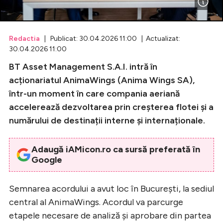
Celebrități
Redactia
| Publicat: 30.04.2026 11:00 | Actualizat:
Breaking News
30.04.2026 11:00
BT Asset Management S.A.I. intră în
acționariatul AnimaWings (Anima Wings SA),
într-un moment în care compania aeriană
accelerează dezvoltarea prin creșterea flotei și a
numărului de destinații interne și internaționale.
Adaugă iAMicon.ro ca sursă preferată în
Google
Intră în cont
Creează cont
Semnarea acordului a avut loc în București, la sediul
central al AnimaWings. Acordul va parcurge
etapele necesare de analiză și aprobare din partea