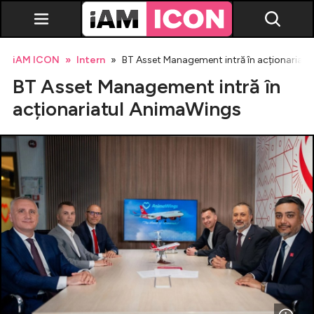
iAM ICON
Intern
BT Asset Management intră în acționariat
BT Asset Management intră în
acționariatul AnimaWings
Vedete
Breaking news
Evenimente
Emisiuni TV
Horoscop
Lifestyle