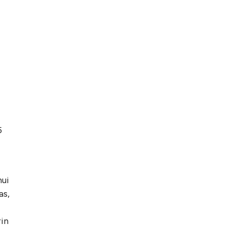
i
5
nui
as,
rin