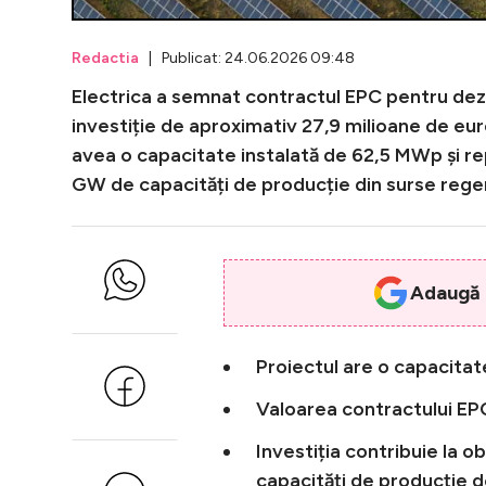
Redactia
| Publicat: 24.06.2026 09:48
Electrica a semnat contractul EPC pentru dezv
investiție de aproximativ 27,9 milioane de eur
avea o capacitate instalată de 62,5 MWp și rep
GW de capacități de producție din surse rege
Adaugă i
Proiectul are o capacita
Valoarea contractului EP
Investiția contribuie la o
capacități de producție 