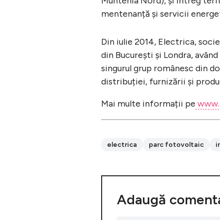
Muntenia Nord), și întreg terit
mentenanță și servicii energe
Din iulie 2014, Electrica, soci
din București și Londra, având 
singurul grup românesc din do
distribuției, furnizării și prod
Mai multe informații pe
www.e
electrica
parc fotovoltaic
i
Adaugă comenta