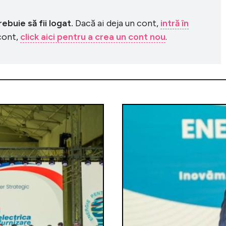
buie să fii logat.
Dacă ai deja un cont,
intră în
 cont,
click aici pentru a crea un cont nou
.