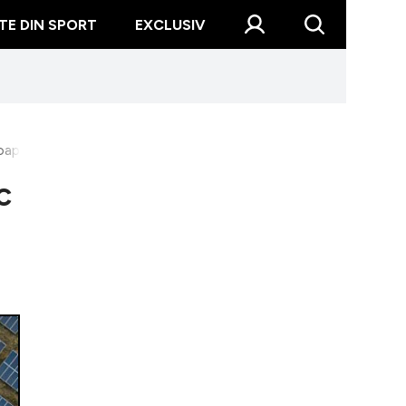
TE DIN SPORT
EXCLUSIV
roape 28 de milioane de euro
c