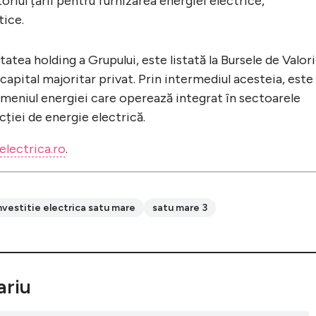
oriul țării pentru furnizarea energiei electrice,
tice.
etatea holding a Grupului, este listată la Bursele de Valori
capital majoritar privat. Prin intermediul acesteia, este
meniul energiei care operează integrat în sectoarele
ucției de energie electrică.
lectrica.ro
.
nvestitie electrica satu mare
satu mare 3
riu