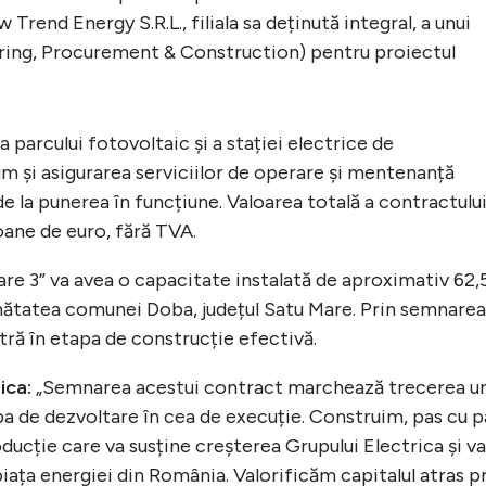
rend Energy S.R.L., filiala sa deținută integral, a unui
ring, Procurement & Construction) pentru proiectul
 parcului fotovoltaic și a stației electrice de
m și asigurarea serviciilor de operare și mentenanță
de la punerea în funcțiune. Valoarea totală a contractulu
oane de euro, fără TVA.
are 3” va avea o capacitate instalată de aproximativ 62,
nătatea comunei Doba, județul Satu Mare. Prin semnarea
tră în etapa de construcție efectivă.
ica:
„Semnarea acestui contract marchează trecerea u
a de dezvoltare în cea de execuție. Construim, pas cu p
ducție care va susține creșterea Grupului Electrica și va
iața energiei din România. Valorificăm capitalul atras p