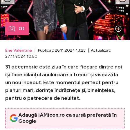
Celebrități
Breaking News
(3)
Ene Valentina
| Publicat: 26.11.2024 13:25 | Actualizat:
27.11.2024 10:50
31 decembrie este ziua în care fiecare dintre noi
își face bilanțul anului care a trecut și visează la
un nou început. Este momentul perfect pentru
planuri mari, dorințe îndrăznețe și, bineînțeles,
Intră în cont
pentru o petrecere de neuitat.
Creează cont
Adaugă iAMicon.ro ca sursă preferată în
Google