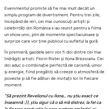
Evenimentul promite să fie mai mult decât un
simplu program de divertisment. Pentru trei zile,
începând de ieri, cei mai cunoscuți artiști și
celebrități din România s-au reunit pentru a filma
un show unic, plin de momente spectaculoase și
surprize care vor ține publicul cu sufletul la gură.
În premieră, gazdele serii vor fi doi dintre cei mai
îndrăgiți artiști: Florin Ristei și Ilona Brezoianu. Cei
doi aduc o combinație perfectă de carismă, umor
și energie, fiind pregătiți să creeze o atmosferă de
poveste și să fie alături de invitații lor în fiecare
moment.
”Să prezint Revelionul cu Ilona... nu știu exact ce
înseamnă :)), știu sigur că o să mă distrez, la fel ca
în fiecare producție la care suntem amândoi, și