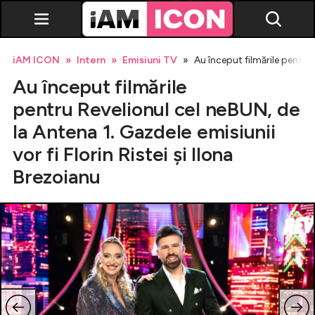
iAM ICON
Intern
Emisiuni TV
Au început filmările pentru 
Au început filmările
pentru Revelionul cel neBUN, de
la Antena 1. Gazdele emisiunii
vor fi Florin Ristei și Ilona
Vedete
Brezoianu
Breaking news
Evenimente
Emisiuni TV
Horoscop
Lifestyle