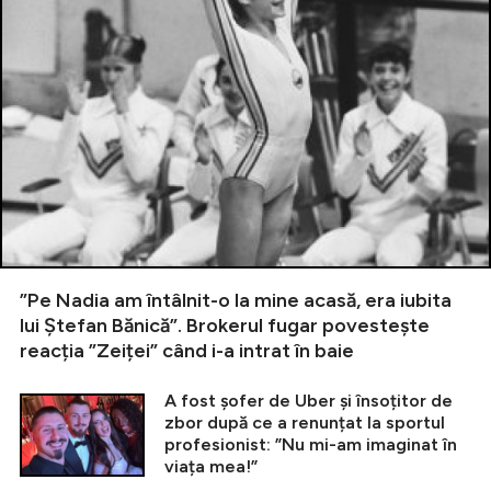
”Pe Nadia am întâlnit-o la mine acasă, era iubita
lui Ștefan Bănică”. Brokerul fugar povestește
reacția ”Zeiței” când i-a intrat în baie
A fost șofer de Uber și însoțitor de
zbor după ce a renunțat la sportul
profesionist: ”Nu mi-am imaginat în
viața mea!”