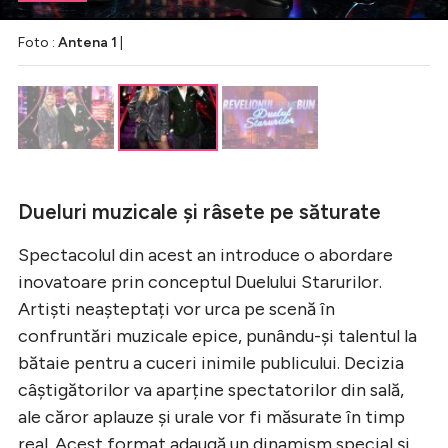
Foto :
Antena 1
|
Dueluri muzicale și râsete pe săturate
Spectacolul din acest an introduce o abordare
inovatoare prin conceptul Duelului Starurilor.
Artiști neașteptați vor urca pe scenă în
confruntări muzicale epice, punându-și talentul la
bătaie pentru a cuceri inimile publicului. Decizia
câștigătorilor va aparține spectatorilor din sală,
ale căror aplauze și urale vor fi măsurate în timp
real. Acest format adaugă un dinamism special și