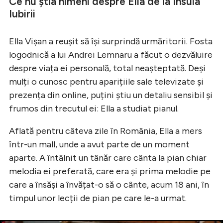
Ce nu știa nimeni despre Ella de la Insula
Iubirii
Ella Vișan a reușit să își surprindă urmăritorii. Fosta
logodnică a lui Andrei Lemnaru a făcut o dezvăluire
despre viața ei personală, total neașteptată. Deși
mulți o cunosc pentru aparițiile sale televizate și
prezența din online, puțini știu un detaliu sensibil și
frumos din trecutul ei: Ella a studiat pianul.
Aflată pentru câteva zile în România, Ella a mers
într-un mall, unde a avut parte de un moment
aparte. A întâlnit un tânăr care cânta la pian chiar
melodia ei preferată, care era și prima melodie pe
care a însăși a învățat-o să o cânte, acum 18 ani, în
timpul unor lecții de pian pe care le-a urmat.