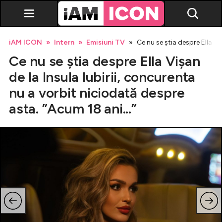
iAM ICON
Intern
Emisiuni TV
Ce nu se știa despre Ella Vi
Ce nu se știa despre Ella Vișan
de la Insula Iubirii, concurenta
nu a vorbit niciodată despre
asta. ”Acum 18 ani...”
Vedete
Breaking news
Evenimente
Emisiuni TV
Horoscop
Lifestyle