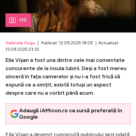
Celebrități
(11)
Breaking News
Gabriela Gogu
| Publicat: 12.09.2025 18:05 | Actualizat:
12.09.2025 23:32
Ella Vișan a fost una dintre cele mai comentate
concurente de la Insula Iubirii. Deși a fost mereu
sinceră în fața camerelor și nu i-a fost frică să
expună ce a simțit, există totuși un aspect
despre care nu a vorbit până acum.
Intră în cont
Adaugă iAMicon.ro ca sursă preferată în
Creează cont
Google
Ella Vișan a devenit cunoscută publicului larg odată