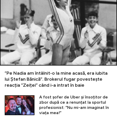
”Pe Nadia am întâlnit-o la mine acasă, era iubita
lui Ștefan Bănică”. Brokerul fugar povestește
reacția ”Zeiței” când i-a intrat în baie
A fost șofer de Uber și însoțitor de
zbor după ce a renunțat la sportul
profesionist: ”Nu mi-am imaginat în
viața mea!”