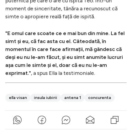
puternică pe care o are cu ispita Teo. Într-un
moment de sinceritate, tânăra a recunoscut că
simte o apropiere reală față de ispită.
"E omul care scoate ce e mai bun din mine. La fel
simt și eu, că fac asta cu el. Câteodată, în
momentul în care face afirmații, mă gândesc că
deși eu nu le-am făcut, și eu simt anumite lucruri
așa cum le simte și el, doar că eu nu le-am
exprimat."
, a spus Ella la testimoniale.
ella visan
insula iubirii
antena 1
concurenta