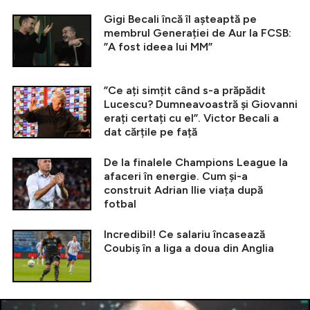
Gigi Becali încă îl așteaptă pe
membrul Generației de Aur la FCSB:
”A fost ideea lui MM”
”Ce ați simțit când s-a prăpădit
Lucescu? Dumneavoastră și Giovanni
erați certați cu el”. Victor Becali a
dat cărțile pe față
De la finalele Champions League la
afaceri în energie. Cum și-a
construit Adrian Ilie viața după
fotbal
Incredibil! Ce salariu încasează
Coubiș în a liga a doua din Anglia