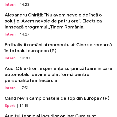
Intern
| 14:23
Alexandru Chiriță: ”Nu avem nevoie de încă o
soluție. Avem nevoie de patru ore”; Electrica
lansează programul „Ținem România...
Intern
| 14:27
Fotbaliștii români ai momentului: Cine se remarcă
în fotbalul european (P)
Intern
| 10:30
Audi Q6 e-tron: experiența surprinzătoare în care
automobilul devine o platformă pentru
personalitatea fiecăruia
Intern
| 17:51
Când revin campionatele de top din Europa? (P)
Sport
| 14:19
Auditul tehnic al jocurilor online: Cum sunt