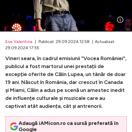
Celebrități
Breaking News
Ene Valentina
| Publicat: 29.09.2024 12:58 | Actualizat:
29.09.2024 17:55
Vineri seara, în cadrul emisiunii "Vocea României",
publicul a fost martorul unei prestații de
excepție oferite de Călin Lupea, un tânăr de doar
19 ani. Născut în România, dar crescut în Canada
și Miami, Călin a adus pe scenă un amestec inedit
Intră în cont
de influențe culturale și muzicale care au
captivat atât audiența, cât și antrenorii.
Creează cont
Adaugă iAMicon.ro ca sursă preferată în
Google