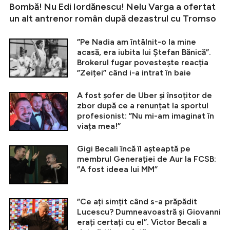
Bombă! Nu Edi Iordănescu! Nelu Varga a ofertat
un alt antrenor român după dezastrul cu Tromso
”Pe Nadia am întâlnit-o la mine
acasă, era iubita lui Ștefan Bănică”.
Brokerul fugar povestește reacția
”Zeiței” când i-a intrat în baie
A fost șofer de Uber și însoțitor de
zbor după ce a renunțat la sportul
profesionist: ”Nu mi-am imaginat în
viața mea!”
Gigi Becali încă îl așteaptă pe
membrul Generației de Aur la FCSB:
”A fost ideea lui MM”
”Ce ați simțit când s-a prăpădit
Lucescu? Dumneavoastră și Giovanni
erați certați cu el”. Victor Becali a