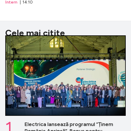
Intern
| 14:10
Cele mai citite
1.
Electrica lansează programul ”Ținem
România Aprinsă”. Bonus pentru