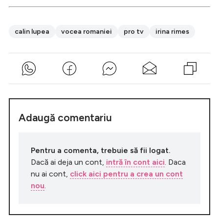
calin lupea
vocea romaniei
pro tv
irina rimes
Adaugă comentariu
Pentru a comenta, trebuie să fii logat.
Dacă ai deja un cont,
intră în cont aici
. Daca
nu ai cont,
click aici pentru a crea un cont
nou
.