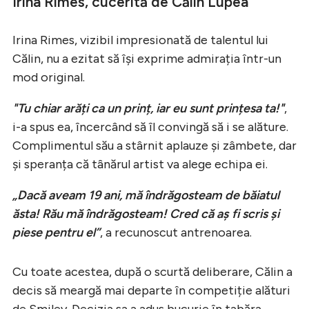
Irina Rimes, cucerită de Călin Lupea
Irina Rimes, vizibil impresionată de talentul lui
Călin, nu a ezitat să își exprime admirația într-un
mod original.
"Tu chiar arăți ca un prinț, iar eu sunt prințesa ta!"
,
i-a spus ea, încercând să îl convingă să i se alăture.
Complimentul său a stârnit aplauze și zâmbete, dar
și speranța că tânărul artist va alege echipa ei.
„Dacă aveam 19 ani, mă îndrăgosteam de băiatul
ăsta! Rău mă îndrăgosteam! Cred că aș fi scris și
piese pentru el”
, a recunoscut antrenoarea.
Cu toate acestea, după o scurtă deliberare, Călin a
decis să meargă mai departe în competiție alături
de Smiley. Decizia sa a adus bucurie în tabăra