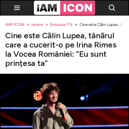
iAM ICON
Intern
Emisiuni TV
Cine este Călin Lupea, tână
Cine este Călin Lupea, tânărul
care a cucerit-o pe Irina Rimes
la Vocea României: ”Eu sunt
prințesa ta”
Vedete
Breaking news
Evenimente
Emisiuni TV
Horoscop
Lifestyle