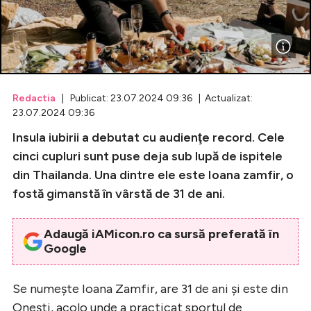
Celebrități
Breaking News
Redactia
| Publicat: 23.07.2024 09:36 | Actualizat:
23.07.2024 09:36
Insula iubirii a debutat cu audienţe record. Cele
cinci cupluri sunt puse deja sub lupă de ispitele
din Thailanda. Una dintre ele este Ioana zamfir, o
fostă gimanstă în vârstă de 31 de ani.
Intră în cont
Adaugă iAMicon.ro ca sursă preferată în
Google
Creează cont
Se numeşte Ioana Zamfir, are 31 de ani şi este din
Oneşti, acolo unde a practicat sportul de