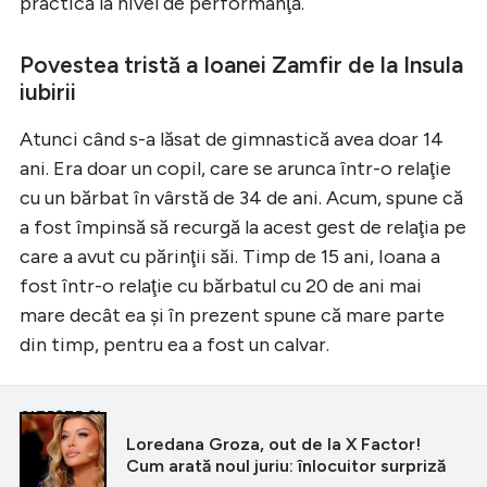
practică la nivel de performanţă.
Povestea tristă a Ioanei Zamfir de la Insula
iubirii
Atunci când s-a lăsat de gimnastică avea doar 14
ani. Era doar un copil, care se arunca într-o relaţie
cu un bărbat în vârstă de 34 de ani. Acum, spune că
a fost împinsă să recurgă la acest gest de relaţia pe
care a avut cu părinţii săi. Timp de 15 ani, Ioana a
fost într-o relaţie cu bărbatul cu 20 de ani mai
mare decât ea şi în prezent spune că mare parte
din timp, pentru ea a fost un calvar.
CITEȘTE ȘI
Loredana Groza, out de la X Factor!
Cum arată noul juriu: înlocuitor surpriză