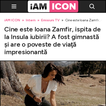
iAM ICON
Intern
Emisiuni TV
Cine este Ioana Zamfir, ispi
Cine este Ioana Zamfir, ispita de
la Insula iubirii? A fost gimnastă
şi are o poveste de viaţă
impresionantă
Vedete
Breaking news
Evenimente
Emisiuni TV
Horoscop
Lifestyle