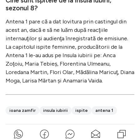
Cine sunt ispitele de la Insula iubirii,
sezonul 8?
Antena 1 pare că a dat lovitura prin castingul din
acest an, dacă e să ne luăm după reacţiile
internauţilor şi audienţa înregistrată de emisiune.
La capitolul ispite feminine, producătorii de la
Antena 1 le-au adus pe Insula iubirii pe: Anca
Zoţoiu, Maria Tebieş, Florentina Ulmeanu,
Loredana Martin, Flori Olar, Mădălina Maricuţ, Diana
Moga, Larisa Mârtan şi Anamaria Vaida.
ioana zamfir
insula iubirii
ispite
antena 1