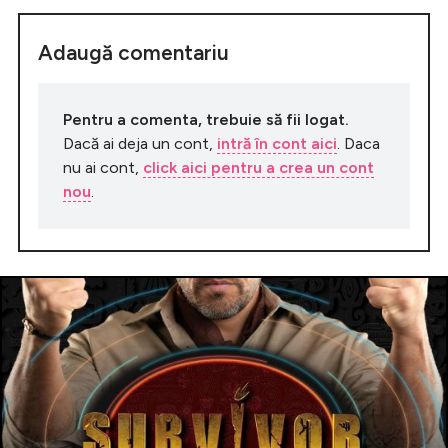
Adaugă comentariu
Pentru a comenta, trebuie să fii logat.
Dacă ai deja un cont,
intră în cont aici
. Daca
nu ai cont,
click aici pentru a crea un cont
nou
.