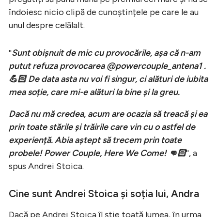
îndoiesc nicio clipă de cunoștințele pe care le au
unul despre celălalt.
''
Sunt obișnuit de mic cu provocările, așa că n-am
putut refuza provocarea @powercouple_antena1 .
💪🏻 De data asta nu voi fi singur, ci alături de iubita
mea soție, care mi-e alături la bine și la greu.
Dacă nu mă credea, acum are ocazia să treacă și ea
prin toate stările și trăirile care vin cu o astfel de
experiență. Abia aștept să trecem prin toate
probele! Power Couple, Here We Come! 👊🏻
'', a
spus Andrei Stoica.
Cine sunt Andrei Stoica și soția lui, Andra
Dacă pe Andrei Stoica îl știe toată lumea, în urma