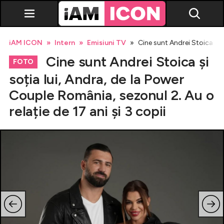
iAM ICON
Intern
Emisiuni TV
Cine sunt Andrei Stoica și s
Cine sunt Andrei Stoica și
FOTO
soția lui, Andra, de la Power
Couple România, sezonul 2. Au o
Vedete
relație de 17 ani și 3 copii
Breaking news
Evenimente
Emisiuni TV
Horoscop
Lifestyle