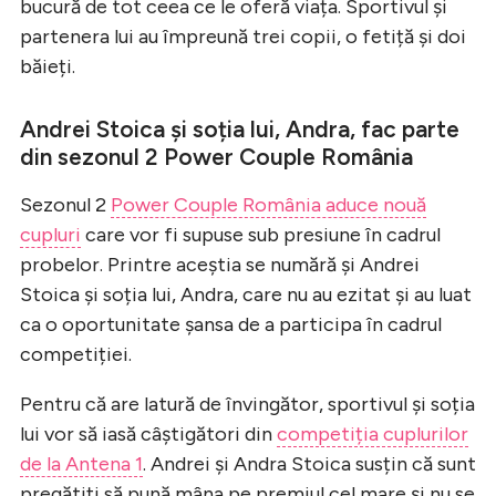
bucură de tot ceea ce le oferă viața. Sportivul și
partenera lui au împreună trei copii, o fetiță și doi
băieți.
Andrei Stoica și soția lui, Andra, fac parte
din sezonul 2 Power Couple România
Sezonul 2
Power Couple România aduce nouă
cupluri
care vor fi supuse sub presiune în cadrul
probelor. Printre aceștia se numără și Andrei
Stoica și soția lui, Andra, care nu au ezitat și au luat
ca o oportunitate șansa de a participa în cadrul
competiției.
Pentru că are latură de învingător, sportivul și soția
lui vor să iasă câștigători din
competiția cuplurilor
de la Antena 1
. Andrei și Andra Stoica susțin că sunt
pregătiți să pună mâna pe premiul cel mare și nu se