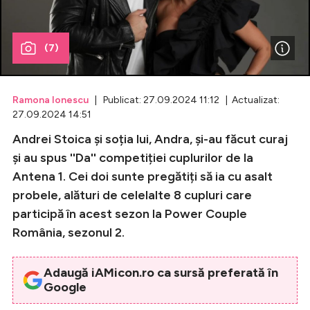
Celebrități
(7)
Breaking News
Ramona Ionescu
| Publicat: 27.09.2024 11:12 | Actualizat:
27.09.2024 14:51
Andrei Stoica și soția lui, Andra, și-au făcut curaj
și au spus ''Da'' competiției cuplurilor de la
Antena 1. Cei doi sunte pregătiți să ia cu asalt
probele, alături de celelalte 8 cupluri care
participă în acest sezon la Power Couple
Intră în cont
România, sezonul 2.
Creează cont
Adaugă iAMicon.ro ca sursă preferată în
Google