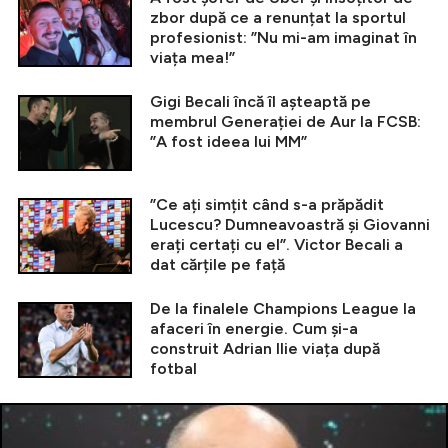
zbor după ce a renunțat la sportul
profesionist: ”Nu mi-am imaginat în
viața mea!”
Gigi Becali încă îl așteaptă pe
membrul Generației de Aur la FCSB:
”A fost ideea lui MM”
”Ce ați simțit când s-a prăpădit
Lucescu? Dumneavoastră și Giovanni
erați certați cu el”. Victor Becali a
dat cărțile pe față
De la finalele Champions League la
afaceri în energie. Cum și-a
construit Adrian Ilie viața după
fotbal