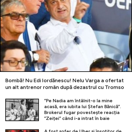
Bombă! Nu Edi Iordănescu! Nelu Varga a ofertat
un alt antrenor român după dezastrul cu Tromso
”Pe Nadia am întâlnit-o la mine
acasă, era iubita lui Ștefan Bănică”.
Brokerul fugar povestește reacția
”Zeiței” când i-a intrat în baie
A fost șofer de Uber și însoțitor de