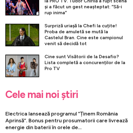
la PRO TV. Tudor Chirilă a rupt scena
și a făcut un gest neașteptat: ”Să-i
rup inima”
Surpriză uriașă la Chefi la cuțite!
Proba de amuletă se mută la
Castelul Bran. Cine este campionul
venit să decidă tot
Cine sunt Visătorii de la Desafio?
Lista completă a concurenților de la
Pro TV
Cele mai noi știri
Electrica lansează programul ”Ținem România
Aprinsă”. Bonus pentru prosumatorii care livrează
energie din baterii în orele de...