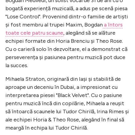
Bogdan Medvedi, un solist vocal de 31 de ani cu o
bogată experiență muzicală, a adus pe scenă piesa
"Lose Control". Provenind dintr-o familie de artiști
și fost membru al trupei Maxim, Bogdan
a întors
toate cele patru scaune
, alegând să se alăture
echipei formate din Horia Brenciu și Theo Rose.
Cu o carieră solo în dezvoltare, el a demonstrat că
perseverența și pasiunea pentru muzică pot duce
la succes.
Mihaela Straton, originară din Iași și stabilită de
aproape un deceniu în Dubai, a impresionat cu
interpretarea piesei "Black Velvet". Cu o pasiune
pentru muzică încă din copilărie, Mihaela a reușit
să întoarcă scaunele lui Tudor Chirilă, Irina Rimes și
ale echipei Horia & Theo Rose, alegând în final să
meargă în echipa lui Tudor Chirilă.