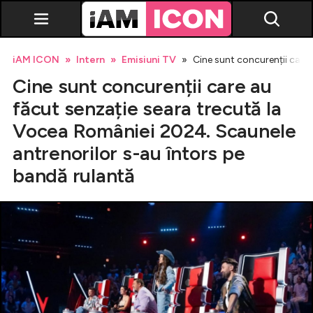
iAM ICON
Intern
Emisiuni TV
Cine sunt concurenții care
Cine sunt concurenții care au
făcut senzație seara trecută la
Vocea României 2024. Scaunele
antrenorilor s-au întors pe
Vedete
bandă rulantă
Breaking news
Evenimente
Emisiuni TV
Horoscop
Lifestyle