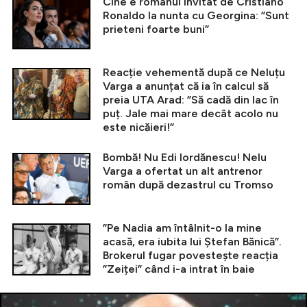
Cine e românul invitat de Cristiano
Ronaldo la nunta cu Georgina: ”Sunt
prieteni foarte buni”
Reacție vehementă după ce Neluțu
Varga a anunțat că ia în calcul să
preia UTA Arad: ”Să cadă din lac în
puț. Jale mai mare decât acolo nu
este nicăieri!”
Bombă! Nu Edi Iordănescu! Nelu
Varga a ofertat un alt antrenor
român după dezastrul cu Tromso
”Pe Nadia am întâlnit-o la mine
acasă, era iubita lui Ștefan Bănică”.
Brokerul fugar povestește reacția
”Zeiței” când i-a intrat în baie