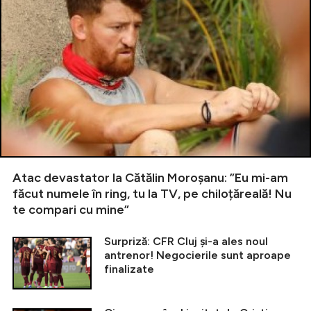
Atac devastator la Cătălin Moroșanu: ”Eu mi-am
făcut numele în ring, tu la TV, pe chiloțăreală! Nu
te compari cu mine”
Surpriză: CFR Cluj și-a ales noul
antrenor! Negocierile sunt aproape
finalizate