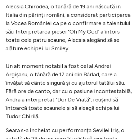
Alecsia Chirodea, o tânără de 19 ani născută în
Italia din părinți români, a considerat participarea
la Vocea României ca pe o confirmare a talentului
său. Interpretarea piesei "Oh My God" a întors
toate cele patru scaune, Alecsia alegând să se
alăture echipei lui Smiley.
Un alt moment notabil a fost cel al Andrei
Argișanu, o tânără de 17 ani din Bârlad, care a
învățat să cânte singură și cu ajutorul tatălui său.
Fără ore de canto, dar cu o pasiune incontestabilă,
Andra a interpretat "Dor De Viață", reușind să
întoarcă toate scaunele și să aleagă echipa lui
Tudor Chirilă.
Seara s-a încheiat cu performanța Sevilei Iriș, o
actriță de 29 de ani care își câștigă existența